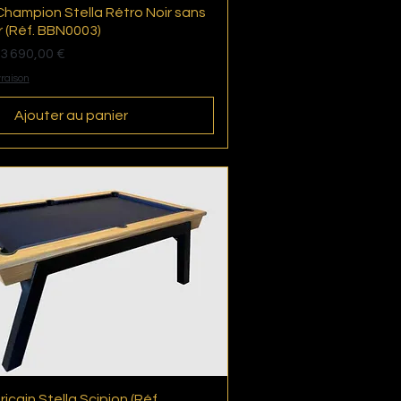
hampion Stella Rétro Noir sans
Aperçu rapide
 (Réf. BBN0003)
tionnel
3 690,00 €
vraison
Ajouter au panier
ricain Stella Scipion (Réf.
Aperçu rapide