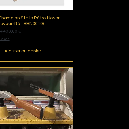
hampion Stella Rétro Noyer
Aperçu rapide
yeur (Réf. BBN0010)
tionnel
4 490,00 €
vraison
Ajouter au panier