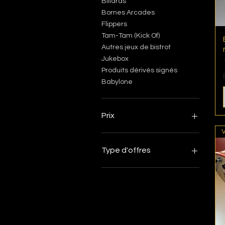
Billards
Bornes Arcades
Flippers
Tam-Tam (Kick Of)
Autres jeux de bistrot
Jukebox
Produits dérivés signés
Babylone
Prix
0 €
10 000 €
Type d'offres
Occasion
Dépôt-vente
Restauré/Révisé par
Babylone
Neuf