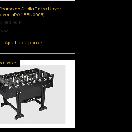
hampion Stella Rétro Noyer
Aperçu rapide
yeur (Réf. BBN0005)
tionnel
3 690,00 €
vraison
Ajouter au panier
alisable