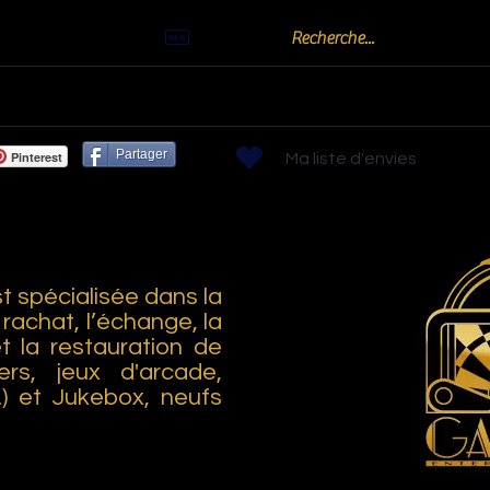
Actualités
Billards
Bornes arcades
Flippers
Jeux de Bistr
Partager
Pinterest
Ma liste d'envies
 spécialisée dans la
 rachat, l’échange, la
et la restauration de
ers, jeux d'arcade,
..) et Jukebox, neufs