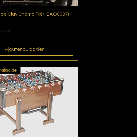
ade Clay Champ (Réf. BAO0007)
Aperçu rapide
vraison
Ajouter au panier
alisable