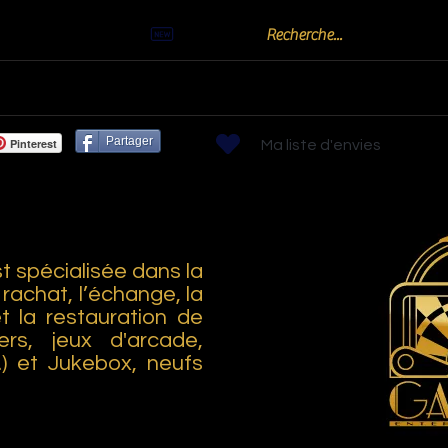
Actualités
Billards
Bornes arcades
Flippers
Jeux de Bistr
Partager
Pinterest
Ma liste d'envies
 spécialisée dans la
 rachat, l’échange, la
et la restauration de
ers, jeux d'arcade,
..) et Jukebox, neufs