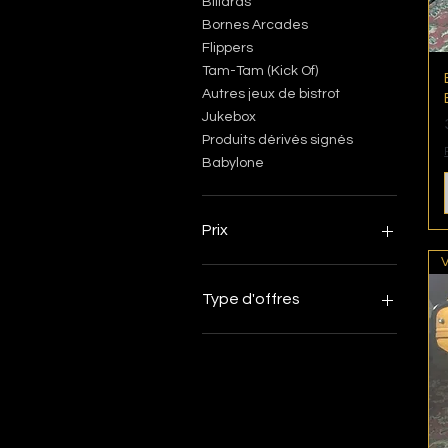
Billards
Bornes Arcades
Flippers
Tam-Tam (Kick Of)
Autres jeux de bistrot
Jukebox
Produits dérivés signés
Babylone
Prix
0 €
10 000 €
Type d'offres
Occasion
Dépôt-vente
Restauré/Révisé par
Babylone
Neuf