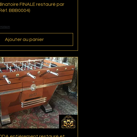
înatoire FINALE restauré par
Aperçu rapide
Réf. BBB0004)
vraison
Ajouter au panier
ODA entièrement restauré et
Aperçu rapide