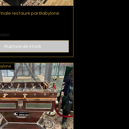
inale restauré par Babylone
Aperçu rapide
vraison
Rupture de stock
bylone