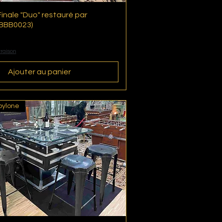
inale "Duo" restauré par
Aperçu rapide
(BBB0023)
vraison
Ajouter au panier
bylone