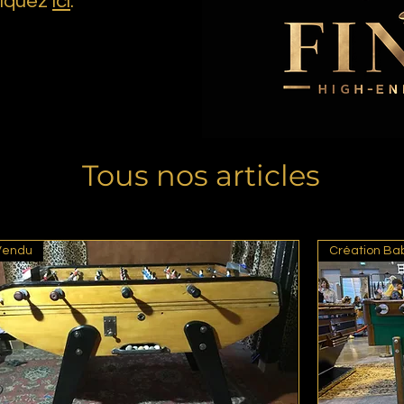
liquez
ici
.
Tous nos articles
Vendu
Création Ba