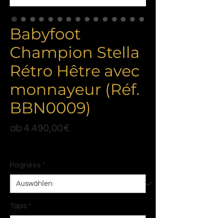
Babyfoot
Champion Stella
Rétro Hêtre avec
monnayeur (Réf.
BBN0009)
Sale-
ab
4.490,00€
Preis
Politique de livraison
Poignées
*
Tapis
*