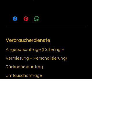
4
Verbraucherdienste
Angebotsanfrage (Catering –
Vermietung – Personalisierung)
Rücknahmeantrag
Umtauschanfrage
Kostenvoranschlagsanfrage
Identifikationsanfrage für ein Bistro-Spiel
oder eine Jukebox
Lieferung in Frankreich und im Ausland
Das Erfordernis einer informierten
Einwilligung