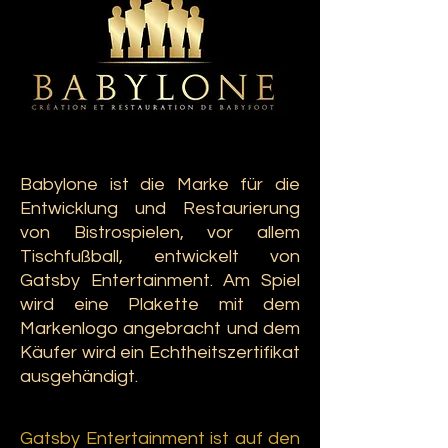
Babylone ist die Marke für die
Entwicklung und Restaurierung
von Bistrospielen, vor allem
Tischfußball, entwickelt von
Gatsby Entertainment. Am Spiel
wird eine Plakette mit dem
Markenlogo angebracht und dem
Käufer wird ein Echtheitszertifikat
ausgehändigt.
Gatsby Entertainment ist auf den