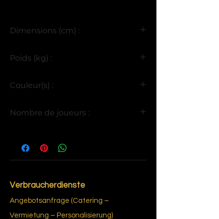
Dimensions (cm) :
H90 x L145 x P105
Poids (kg) :
>85
Couleur(s) :
Bois
Nombre de joueurs :
4
Verbraucherdienste
Angebotsanfrage (Catering –
Vermietung – Personalisierung)