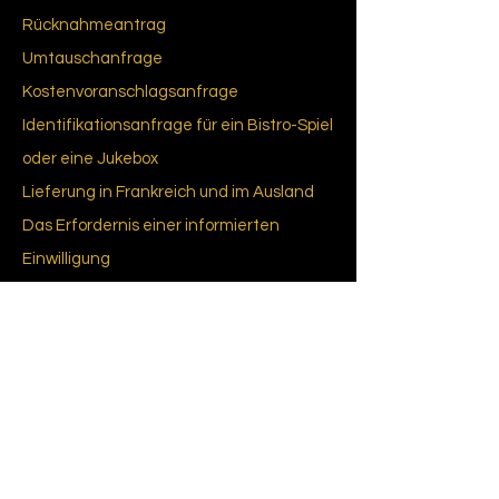
Rücknahmeantrag
Umtauschanfrage
Kostenvoranschlagsanfrage
Identifikationsanfrage für ein Bistro-Spiel
oder eine Jukebox
Lieferung in Frankreich und im Ausland
Das Erfordernis einer informierten
Einwilligung
Glossar
re du Bab
yfoot
Regeln von
Babyfuß
CGU-CGV
Cookie-Richtlinie (EU)
Datenschutzrichtlinie
Über uns