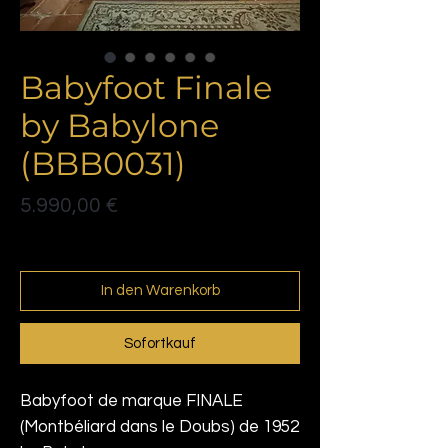
Babyfoot Finale
by Babylone
(BBB0031)
Preis
5.990,00 €
Politique de livraison
In den Warenkorb
Sofortkauf
Babyfoot de marque FINALE
(Montbéliard dans le Doubs) de 1952