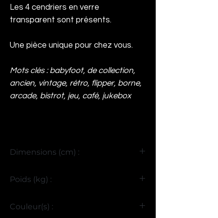
Les 4 cendriers en verre
transparent sont présents.
Une pièce unique pour chez vous.
Mots clés : babyfoot, de collection,
ancien, vintage, rétro, flipper, borne,
arcade, bistrot, jeu, café, jukebox
Dimensions (cm) :
H90 x L145 x P105
Poids (kg) :
>85
Couleur(s) :