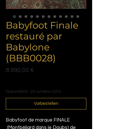
Babyfoot Finale
restauré par
Babylone
(BBB0028)
Preis
8.990,00 €
Politique de livraison
Disponibilité : 20 octobre 2023
Vorbestellen
Babyfoot de marque FINALE
(Montbéliard dans le Doubs) de