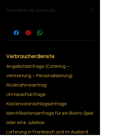
Bois
Nombre de joueurs :
4
Verbraucherdienste
Angebotsanfrage (Catering –
Vermietung – Personalisierung)
Rücknahmeantrag
Umtauschanfrage
Kostenvoranschlagsanfrage
Identifikationsanfrage für ein Bistro-Spiel
oder eine Jukebox
Lieferung in Frankreich und im Ausland