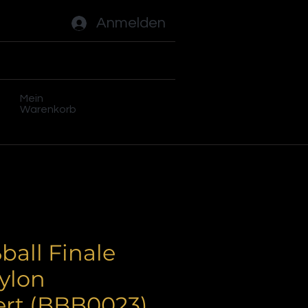
Anmelden
ades
Flippers
Plus
Mein
Warenkorb
ball Finale
ylon
ert (BBB0023)