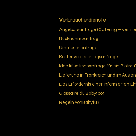
Verbraucherdienste
Angebotsanfrage (Catering – Vermiet
Rücknahmeantrag
Umtauschanfrage
Kostenvoranschlagsanfrage
Identifikationsanfrage für ein Bistro-
Lieferung in Frankreich und im Ausla
Das Erfordernis einer informierten Ei
Glossar
re du Bab
yfoot
Regeln von
Babyfuß