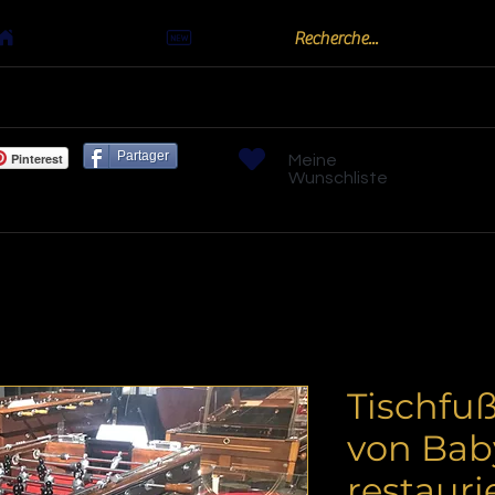
Actualités
oots
Billards "Bouchon" ou "Golf"
Bornes arc
Partager
Pinterest
Meine
Wunschliste
Tischfuß
von Bab
restauri