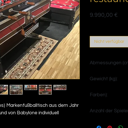
Pre
9.990,00 €
Politique de livraison
Nicht verfügbar
Abmessungen (cm
H90 x B145 x T105
Gewicht (kg):
>85
Farben):
s) Markenfußballtisch aus dem Jahr
Trinken
Anzahl der Spieler
und von Babylone individuell
4