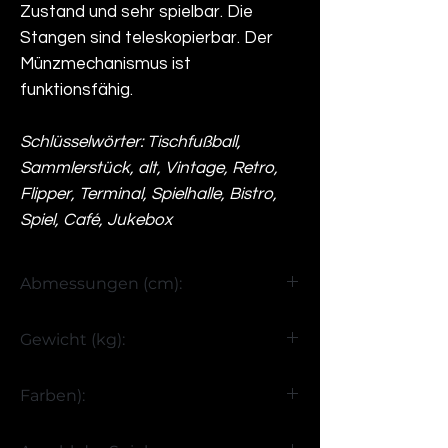
Zustand und sehr spielbar. Die
Stangen sind teleskopierbar. Der
Münzmechanismus ist
funktionsfähig.
Schlüsselwörter: Tischfußball,
Sammlerstück, alt, Vintage, Retro,
Flipper, Terminal, Spielhalle, Bistro,
Spiel, Café, Jukebox
Abmessungen (cm):
H90 x B150 x T110
Gewicht (kg):
>85
Farben):
Trinken