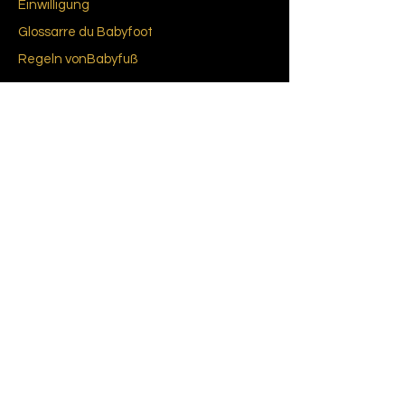
Einwilligung
Glossar
re du Bab
yfoot
Regeln von
Babyfuß
CGU-CGV
Cookie-Richtlinie (EU)
Datenschutzrichtlinie
Über uns
Unsere Geschichte
Marken und Designer
Vintage-Messe
Kontaktiere uns
© GATSBY Entertainment 2021 –
Ausstellungsraum: