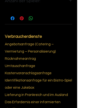
Anzahl der Spieler:
4
Verbraucherdienste
Angebotsanfrage (Catering –
Vermietung – Personalisierung)
Rücknahmeantrag
Umtauschanfrage
Kostenvoranschlagsanfrage
Identifikationsanfrage für ein Bistro-Spiel
oder eine Jukebox
Lieferung in Frankreich und im Ausland
Das Erfordernis einer informierten