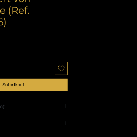
 (Ref.
6)
is
b
Sofortkauf
):