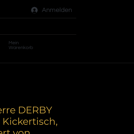
Anmelden
ades
Flippers
Plus
Mein
Warenkorb
erre DERBY
Kickertisch,
ert von