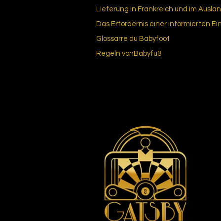
Lieferung in Frankreich und im Ausla
Das Erfordernis einer informierten Ei
Glossar
re du Bab
yfoot
Regeln von
Babyfuß