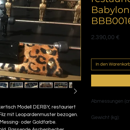
Babylone
BBB001
Pre
2.390,00 €
Politique de livraison
In den Warenkor
Abmessungen (cm
tisch Modell DERBY, restauriert
H60 x B155 x T74
Filz mit Leopardenmuster bezogen.
Gewicht (kg):
Messing- oder Goldfarbe.
70
old. Passende Aschenbecher.