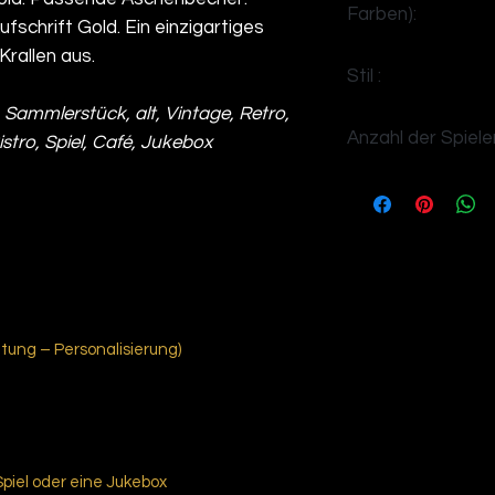
Farben):
fschrift Gold. Ein einzigartiges
Krallen aus.
Leopard
Stil :
, Sammlerstück, alt, Vintage, Retro,
Jahrgang
Anzahl der Spieler
Bistro, Spiel, Café, Jukebox
4
ung – Personalisierung)
Spiel oder eine Jukebox