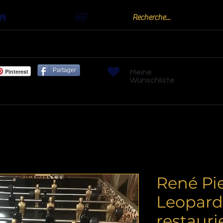
Actualités
oots
Billards "Bouchon" ou "Golf"
Bornes arc
Partager
Pinterest
Meine
Wunschliste
René Pi
Leopard 
restauri