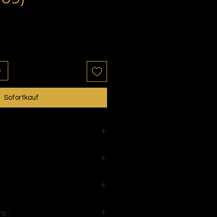
is
b
Sofortkauf
s :