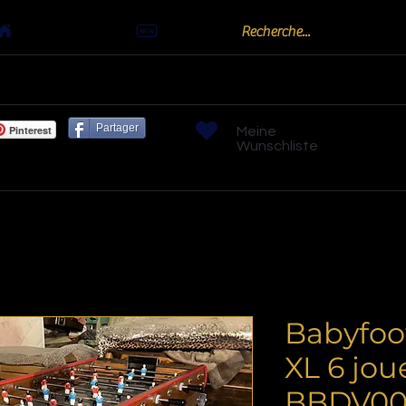
Actualités
oots
Billards "Bouchon" ou "Golf"
Bornes arc
Partager
Pinterest
Meine
Wunschliste
Babyfoo
XL 6 jou
BBDV00