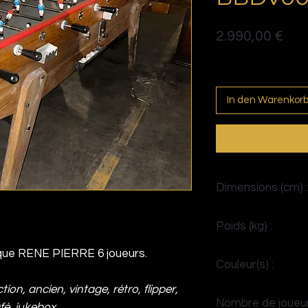
Pre
2.990,00 €
Politique de livraison
In den Warenkor
Dimensions (cm) :
H92 x L223 x P105
Poids (kg) :
117
que RENE PIERRE 6 joueurs.
Couleur(s) :
tion, ancien, vintage, rétro, flipper,
Noir
Nombre de joueur
afé, jukebox