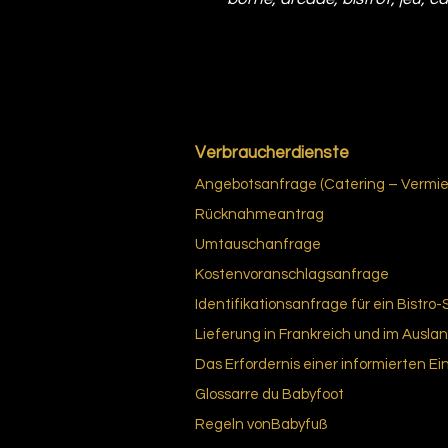
Verbraucherdienste
Angebotsanfrage (Catering – Vermiet
Rücknahmeantrag
Umtauschanfrage
Kostenvoranschlagsanfrage
Identifikationsanfrage für ein Bistro-
Lieferung in Frankreich und im Ausla
Das Erfordernis einer informierten Ei
Glossar
re du Bab
yfoot
Regeln von
Babyfuß