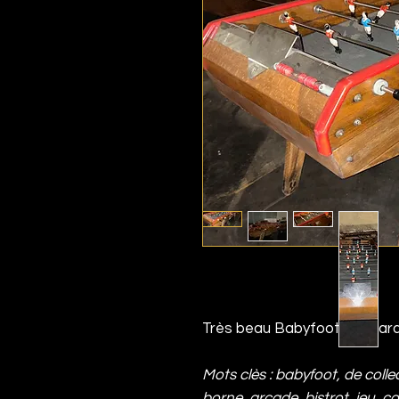
Très beau Babyfoot de mar
Mots clès : babyfoot, de collec
borne, arcade, bistrot, jeu, c