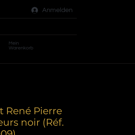
Anmelden
ades
Flippers
Plus
Mein
Warenkorb
t René Pierre
eurs noir (Réf.
09)