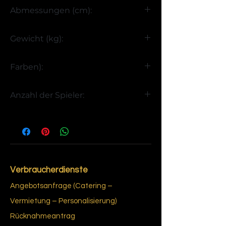
Abmessungen (cm):
H90 x B145 x T105
Gewicht (kg):
85
Farben):
Schwarzes Marmorgrau
Anzahl der Spieler:
4
Verbraucherdienste
Angebotsanfrage (Catering –
Vermietung – Personalisierung)
Rücknahmeantrag