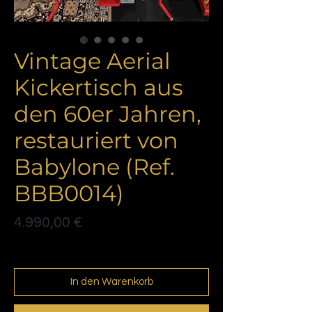
Vintage Aerial
Kickertisch aus
den 60er Jahren,
restauriert von
Babylone (Ref.
BBB0014)
Preis
4.990,00 €
Politique de livraison
In den Warenkorb