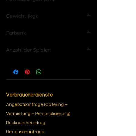
H102 x B145 x T100
Gewicht (kg):
>85
Farben):
Englisches Grün
Anzahl der Spieler:
4
Verbraucherdienste
Angebotsanfrage (Catering –
Vermietung – Personalisierung)
Rücknahmeantrag
Umtauschanfrage