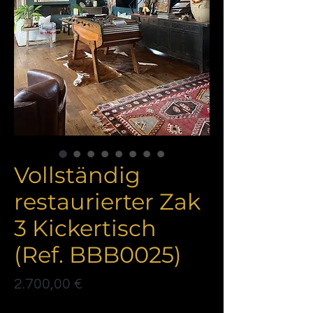
Vollständig
restaurierter Zak
3 Kickertisch
(Ref. BBB0025)
Preis
2.700,00 €
Politique de livraison