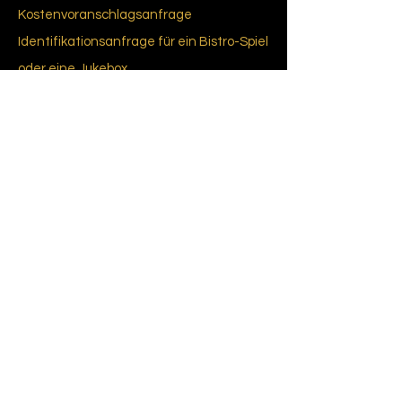
Kostenvoranschlagsanfrage
Identifikationsanfrage für ein Bistro-Spiel
oder eine Jukebox
Lieferung in Frankreich und im Ausland
Das Erfordernis einer informierten
Einwilligung
Glossar
re du Bab
yfoot
Regeln von
Babyfuß
CGU-CGV
Cookie-Richtlinie (EU)
Datenschutzrichtlinie
Über uns
Unsere Geschichte
Marken und Designer