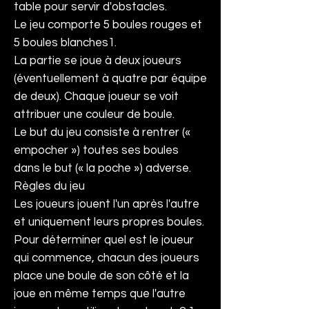
table pour servir d'obstacles.
Le jeu comporte 5
boules
rouges et
5 boules blanches
1
.
La partie se joue à deux joueurs
(éventuellement à quatre par équipe
de deux). Chaque joueur se voit
attribuer une couleur de boule.
Le but du jeu consiste à rentrer («
empocher ») toutes ses boules
dans le but (« la poche ») adverse.
Règles du jeu
Les joueurs jouent l'un après l'autre
et uniquement leurs propres boules.
Pour déterminer quel est le joueur
qui commence, chacun des joueurs
place une boule de son côté et la
joue en même temps que l'autre