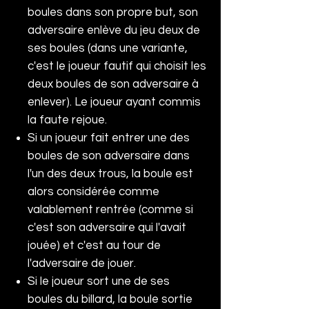
boules dans son propre but, son
adversaire enlève du jeu deux de
ses boules (dans une variante,
c'est le joueur fautif qui choisit les
deux boules de son adversaire à
enlever). Le joueur ayant commis
la faute rejoue.
Si un joueur fait entrer une des
boules de son adversaire dans
l'un des deux trous, la boule est
alors considérée comme
valablement rentrée (comme si
c'est son adversaire qui l'avait
jouée) et c'est au tour de
l'adversaire de jouer.
Si le joueur sort une de ses
boules du billard, la boule sortie