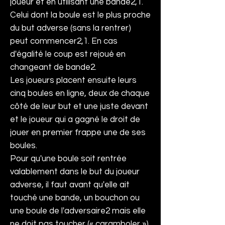
joueur et en utilisant une bande
2
,
1
.
Celui dont la boule est le plus proche
du but adverse (sans la rentrer)
peut commencer
2
,
1
. En cas
d'égalité le coup est rejoué en
changeant de bande
2
.
Les joueurs placent ensuite leurs
cinq boules en ligne, deux de chaque
côté de leur but et une juste devant
et le joueur qui a gagné le droit de
jouer en premier frappe une de ses
boules.
Pour qu'une boule soit rentrée
valablement dans le but du joueur
adverse, il faut avant qu'elle ait
touché une bande, un bouchon ou
une boule de l'adversaire
2
mais elle
ne doit pas toucher (« caramboler »)