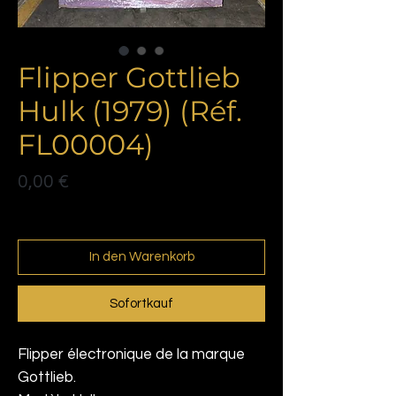
Flipper Gottlieb
Hulk (1979) (Réf.
FL00004)
Preis
0,00 €
Politique de livraison
In den Warenkorb
Sofortkauf
Flipper électronique de la marque
Gottlieb.