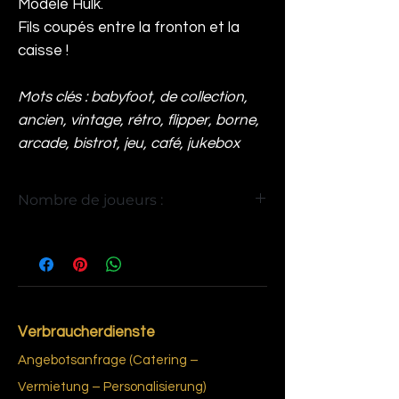
Modèle Hulk.
Fils coupés entre la fronton et la
caisse !
Mots clés : babyfoot, de collection,
ancien, vintage, rétro, flipper, borne,
arcade, bistrot, jeu, café, jukebox
Nombre de joueurs :
4
Verbraucherdienste
Angebotsanfrage (Catering –
Vermietung – Personalisierung)