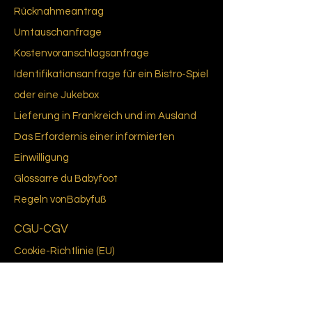
Rücknahmeantrag
Umtauschanfrage
Kostenvoranschlagsanfrage
Identifikationsanfrage für ein Bistro-Spiel
oder eine Jukebox
Lieferung in Frankreich und im Ausland
Das Erfordernis einer informierten
Einwilligung
Glossar
re du Bab
yfoot
Regeln von
Babyfuß
CGU-CGV
Cookie-Richtlinie (EU)
Datenschutzrichtlinie
Über uns