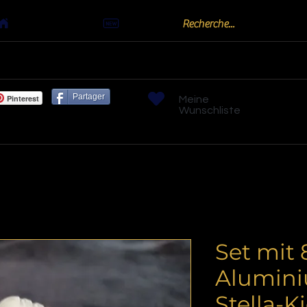
Actualités
oots
Billards "Bouchon" ou "Golf"
Bornes arc
Partager
Pinterest
Meine
Wunschliste
Set mit
Alumini
Stella-K