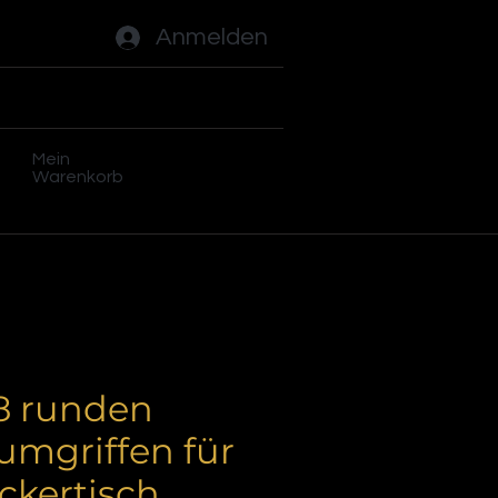
Anmelden
ades
Flippers
Plus
Mein
Warenkorb
 8 runden
umgriffen für
ickertisch