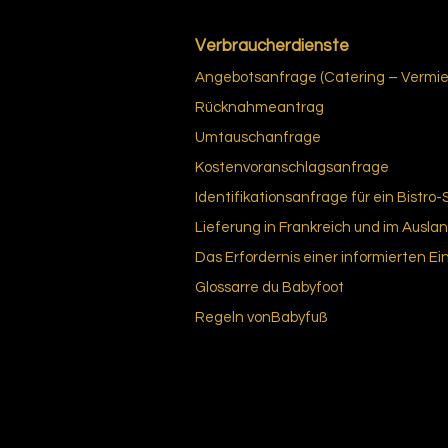
Verbraucherdienste
Angebotsanfrage (Catering – Vermiet
Rücknahmeantrag
Umtauschanfrage
Kostenvoranschlagsanfrage
Identifikationsanfrage für ein Bistro-
Lieferung in Frankreich und im Ausla
Das Erfordernis einer informierten Ei
Glossar
re du Bab
yfoot
Regeln von
Babyfuß