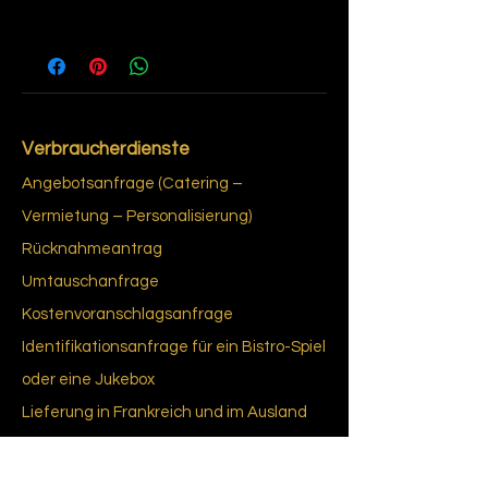
1
Verbraucherdienste
Angebotsanfrage (Catering –
Vermietung – Personalisierung)
Rücknahmeantrag
Umtauschanfrage
Kostenvoranschlagsanfrage
Identifikationsanfrage für ein Bistro-Spiel
oder eine Jukebox
Lieferung in Frankreich und im Ausland
Das Erfordernis einer informierten
Einwilligung