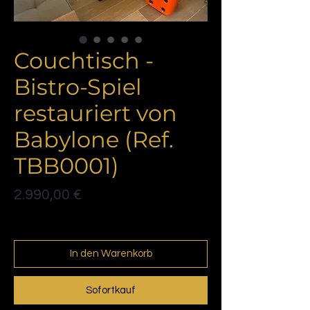
Couchtisch -
Bistro-Spiel
restauriert von
Babylone (Ref.
TBB0001)
Preis
2.990,00 €
Politique de livraison
In den Warenkorb
Sofortkauf