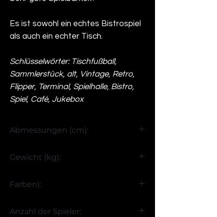
Es ist sowohl ein echtes Bistrospiel
als auch ein echter Tisch.
Schlüsselwörter: Tischfußball,
Sammlerstück, alt, Vintage, Retro,
Flipper, Terminal, Spielhalle, Bistro,
Spiel, Café, Jukebox
Abmessungen (cm):
H55 x B110 x T80
Gewicht (kg):
>50
Farben):
Schwarz
Anzahl der Spieler: