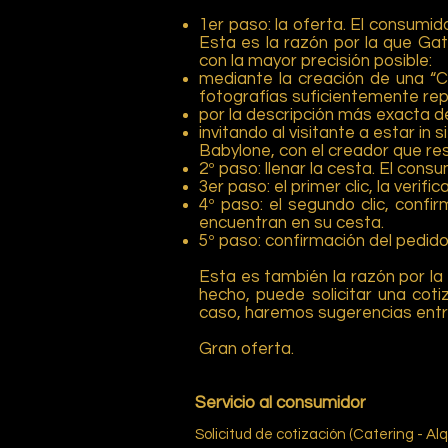
1er paso: la oferta. El consumid
Esta es la razón por la que Ga
con la mayor precisión posible:
mediante la creación de una “Ca
fotografías suficientemente repr
por la descripción más exacta de
invitando al visitante a estar in
Babylone, con el creador que re
2º paso: llenar la cesta. El cons
3er paso: el primer clic, la veri
4º paso: el segundo clic, conf
encuentran en su cesta.
5º paso: confirmación del pedido
Esta es también la razón por la
hecho, puede solicitar una cot
caso, haremos sugerencias entr
Gran oferta.
El equipo de entretenimiento de
Servicio al consumidor
Solicitud de cotización (Catering - Alq