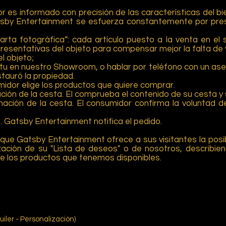
or es informado con precisión de las características del b
tsby Entertainment se esfuerza constantemente por pres
rta fotográfica”: cada artículo puesto a la venta en el s
esentativas del objeto para compensar mejor la falta de v
l objeto;
 situ en nuestro Showroom, o hablar por teléfono con un ase
stauró la propiedad.
umidor elige los productos que quiere comprar.
ficación de la cesta. El comprueba el contenido de su cesta y
irmación de la cesta. El consumidor confirma la voluntad
. Gatsby Entertainment notifica el pedido.
 que Gatsby Entertainment ofrece a sus visitantes la posi
ización de su "Lista de deseos" o de nosotros, describie
e los productos que tenemos disponibles.
 Gatsby.
uiler - Personalización)