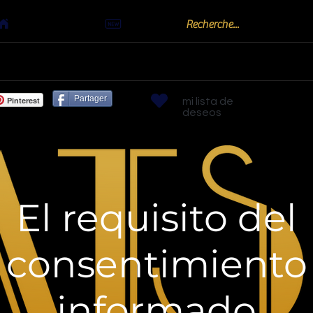
Actualités
oots
Billards "Bouchon" ou "Golf"
Bornes arc
Partager
Pinterest
mi lista de
deseos
El requisito del
consentimiento
informado