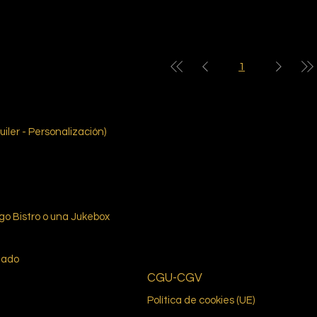
1
uiler - Personalización)
ego Bistro o una Jukebox
mado
CGU-CGV
Política de cookies (UE)