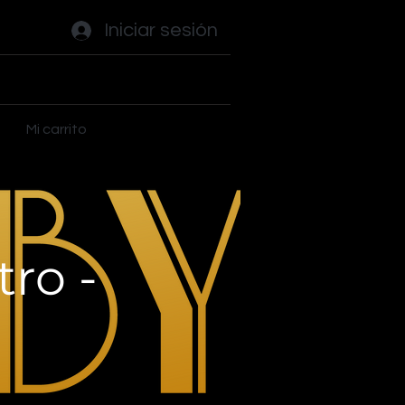
Iniciar sesión
ades
Flippers
Plus
Mi carrito
ro -