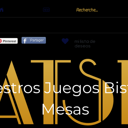
Actualités
oots
Billards "Bouchon" ou "Golf"
Bornes arc
Partager
Pinterest
mi lista de
deseos
stros Juegos Bist
Mesas