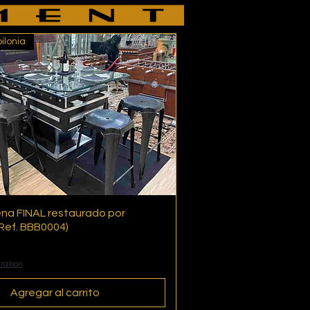
ilonia
ena FINAL restaurado por
Vista rápida
Ref. BBB0004)
vraison
Agregar al carrito