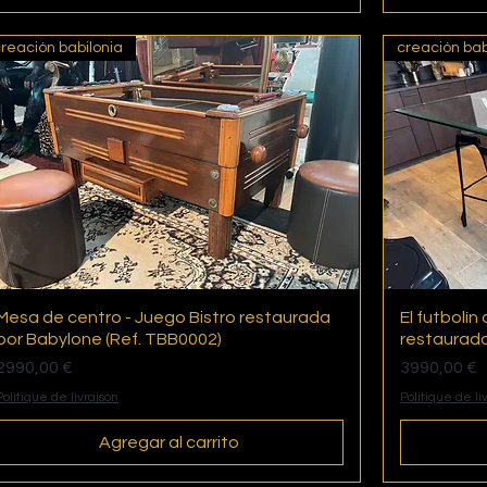
reación babilonia
creación bab
Mesa de centro - Juego Bistro restaurada
Vista rápida
El futbolín
por Babylone (Ref. TBB0002)
restaurado
Precio
Precio
2990,00 €
3990,00 €
Politique de livraison
Politique de li
Agregar al carrito