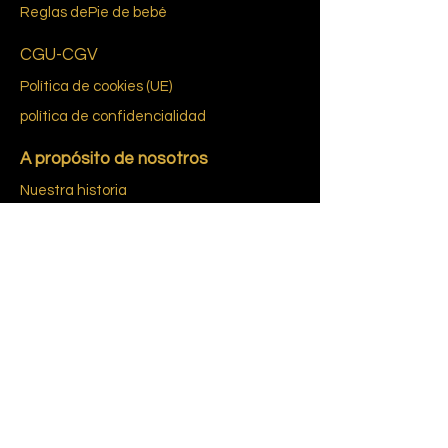
Reglas de
Pie de bebé
CGU-CGV
Política de cookies (UE)
política de confidencialidad
A propósito de nosotros
Nuestra historia
Marcas y diseñadores
feria de la vendimia
Contáctenos
© Entretenimiento GATSBY 2021 -
Notas
Sala de exposición:
Cita en la sala de exposición
legales
Gatsby