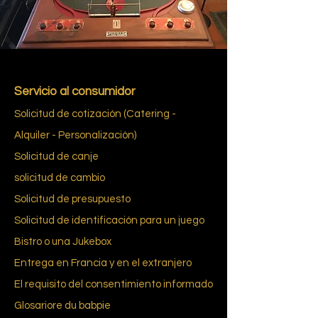
Servicio al consumidor
Solicitud de cotización (Catering -
Alquiler - Personalización)
Solicitud de canje
solicitud de cambio
Solicitud de presupuesto
Solicitud de identificación para un juego
Bistro o una Jukebox
Entrega en Francia y en el extranjero
El requisito del consentimiento informado
Glosario
re du bab
pie