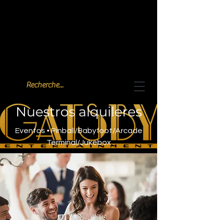
Nuestros alquileres
Eventos • Pinball/Babyfoot/Arcade
Terminal/Jukebox