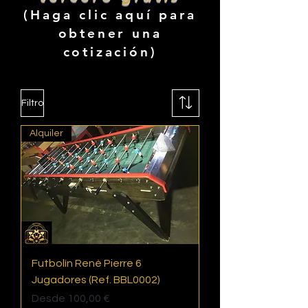
(Haga clic aquí para
obtener una
cotización)
Filtro
Alquiler
Futbolín René Pierre 6
Jugadores (Ref. BBL0002)
Precio de oferta
Desde
100,00 €