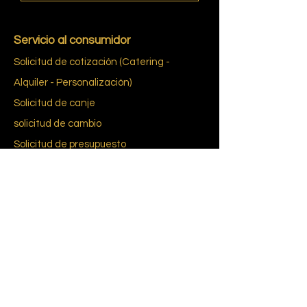
Servicio al consumidor
Solicitud de cotización (Catering -
Alquiler - Personalización)
Solicitud de canje
solicitud de cambio
Solicitud de presupuesto
Solicitud de identificación para un juego
Bistro o una Jukebox
Entrega en Francia y en el extranjero
El requisito del consentimiento informado
Glosario
re du bab
pie
Reglas de
Pie de bebé
CGU-CGV