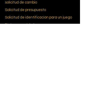
solicitud de cambio
Solicitud de presupuesto
Solicitud de identificación para un juego
Bistro o una Jukebox
Entrega en Francia y en el extranjero
El requisito del consentimiento informado
Glosario
re du bab
pie
Reglas de
Pie de bebé
CGU-CGV
Política de cookies (UE)
política de confidencialidad
A propósito de nosotros
Nuestra historia
Marcas y diseñadores