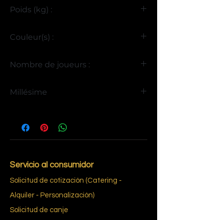
H95 x L150 x P100
Poids (kg) :
90
Couleur(s) :
Bois
Nombre de joueurs :
4
Millésime
1989
Servicio al consumidor
Solicitud de cotización (Catering -
Alquiler - Personalización)
Solicitud de canje