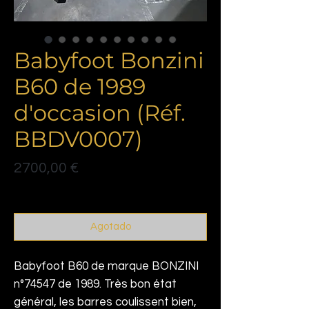
Babyfoot Bonzini
B60 de 1989
d'occasion (Réf.
BBDV0007)
Precio
2700,00 €
Politique de livraison
Agotado
Babyfoot B60 de marque BONZINI
n°74547 de 1989. Très bon état
général, les barres coulissent bien,