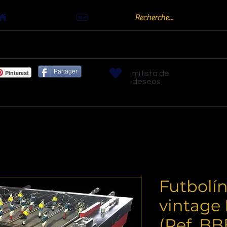
Actualités
oots
Billards "Bouchon" ou "Golf"
Bornes arc
Partager
Pinterest
mi lista de
deseos
Futbolín
vintage
(Ref. B