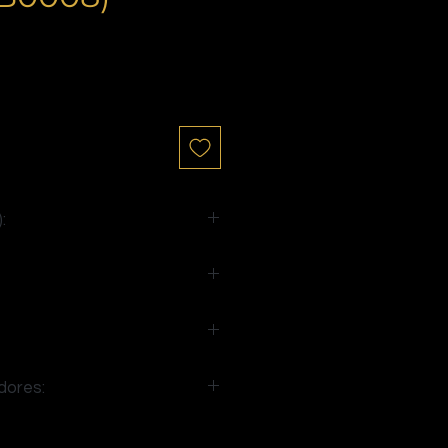
io
:
 105
dores: