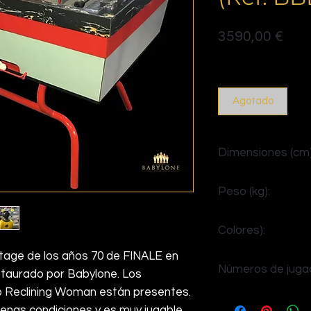
Prec
3590,00 €
Politique de livraison
Agotado
Dimensiones (cm)
Al. 90 x An. 145 x Pr.
Peso (kg):
85
Colores):
intage de los años 70 de FINALE en
gris marmol negro
Números de juga
taurado por Babylone. Los
co Reclining Woman están presentes.
4
enas condiciones y es muy jugable.