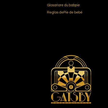
Glosario
re du bab
pie
Reglas de
Pie de bebé