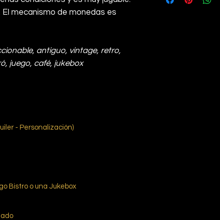
as. El mecanismo de monedas es
ccionable, antiguo, vintage, retro,
ró, juego, café, jukebox
uiler - Personalización)
ego Bistro o una Jukebox
mado