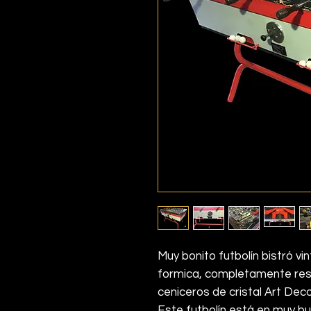
Muy bonito futbolín bistró v
formica, completamente res
ceniceros de cristal Art De
Este futbolín está en muy bu