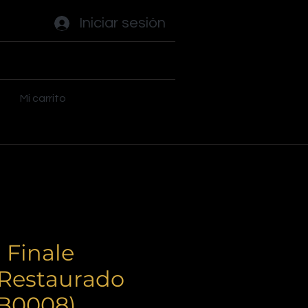
Iniciar sesión
ades
Flippers
Plus
Mi carrito
 Finale
 Restaurado
BB0008)