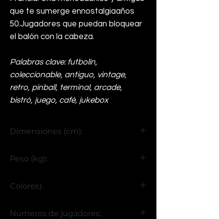
que te sumerge en
nostalgia
años
50
.
Jugadores que puedan bloquear
el balón con la cabeza.
Palabras clave: futbolín,
coleccionable, antiguo, vintage,
retro, pinball, terminal, arcade,
bistró, juego, café, jukebox
Dimensiones (cm):
Al 93 x An 158 x Pr 100
Peso (kg):
90
Colores):
amarillo y rojo
Números de jugadores: