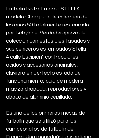
Futbolín Bistrot marca STELLA
modelo Champion de colección de
los años 50 totalmente restaurado
por Babylone.
Verdadero
pieza de
colección
con estos pies tapados
y
sus ceniceros estampados
"Stella -
4 calle Escipión"
. contra
colores
ácidos y accesorios originales,
clavijero en perfecto estado de
funcionamiento, caja de madera
maciza chapada, reproductores y
ábaco de aluminio cepillado.
Es una de las primeras mesas de
futbolín que se utilizó para los
campeonatos de futbolín de
Francia. Una moneda
único y antiguo