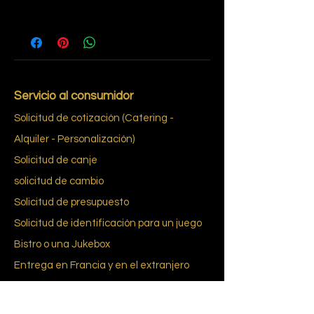
4
Servicio al consumidor
Solicitud de cotización (Catering -
Alquiler - Personalización)
Solicitud de canje
solicitud de cambio
Solicitud de presupuesto
Solicitud de identificación para un juego
Bistro o una Jukebox
Entrega en Francia y en el extranjero
El requisito del consentimiento informado
Glosario
re du bab
pie