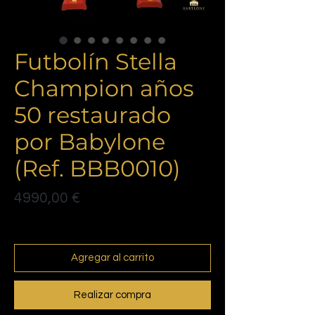
Futbolín Stella
Champion años
50 restaurado
por Babylone
(Ref. BBB0010)
Precio
4990,00 €
Politique de livraison
Agregar al carrito
Realizar compra