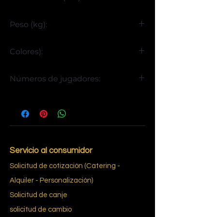
Al. 90 x An. 145 x Pr. 105
Peso (kg):
85
Colores):
gris marmol negro
Números de jugadores:
4
Servicio al consumidor
Solicitud de cotización (Catering -
Alquiler - Personalización)
Solicitud de canje
solicitud de cambio