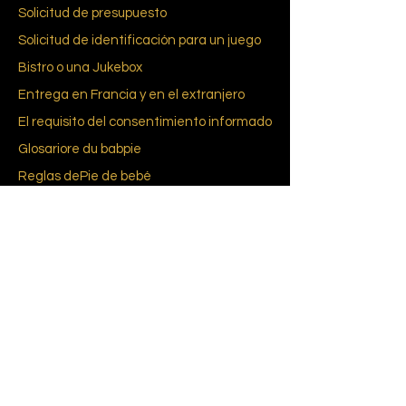
Solicitud de presupuesto
Solicitud de identificación para un juego
Bistro o una Jukebox
Entrega en Francia y en el extranjero
El requisito del consentimiento informado
Glosario
re du bab
pie
Reglas de
Pie de bebé
CGU-CGV
Política de cookies (UE)
política de confidencialidad
A propósito de nosotros
Nuestra historia
Marcas y diseñadores
feria de la vendimia