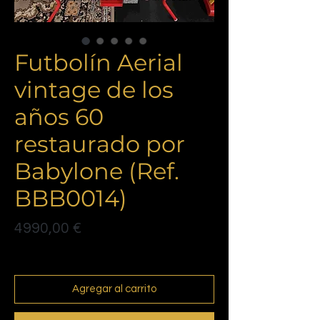
Futbolín Aerial
vintage de los
años 60
restaurado por
Babylone (Ref.
BBB0014)
Precio
4990,00 €
Politique de livraison
Agregar al carrito