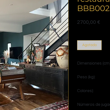
BBB002
Prec
2700,00 €
Politique de livraison
Agotado
Dimensiones (cm)
Al. 102 x An. 145 x Pr
Peso (kg):
>85
Colores):
verde inglés
Números de juga