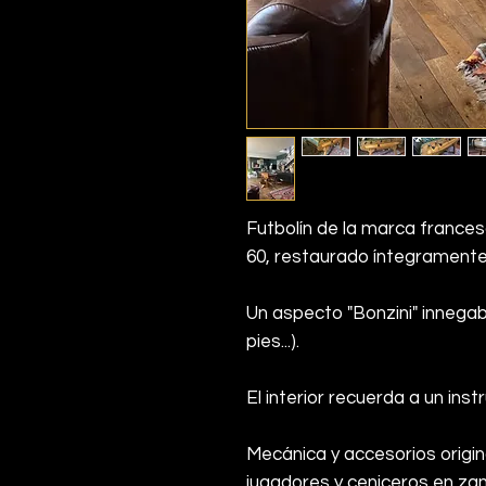
Futbolín de la marca frances
60, restaurado íntegramente
Un aspecto "Bonzini" innegab
pies...).
El interior recuerda a un ins
Mecánica y accesorios origina
jugadores y ceniceros en za