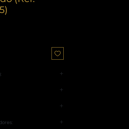
5)
io
:
. 100
dores: