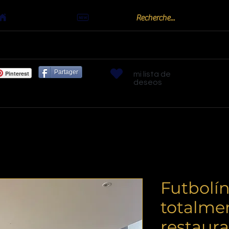
Actualités
oots
Billards "Bouchon" ou "Golf"
Bornes arc
Partager
Pinterest
mi lista de
deseos
Futbolín
totalme
restaura