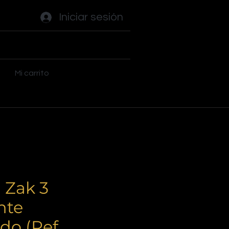
Iniciar sesión
ades
Flippers
Plus
Mi carrito
 Zak 3
nte
do (Ref.