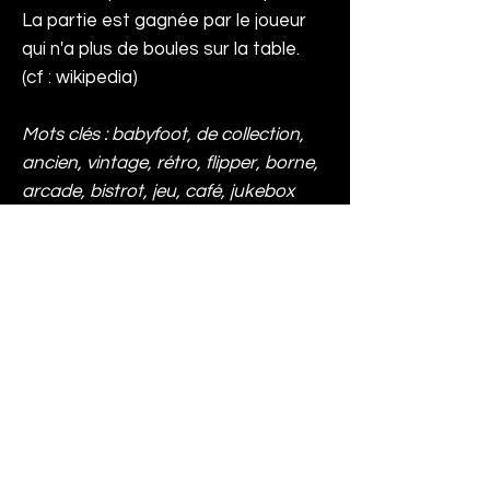
La partie est gagnée par le joueur
qui n'a plus de boules sur la table.
(cf : wikipedia)
Mots clés : babyfoot, de collection,
ancien, vintage, rétro, flipper, borne,
arcade, bistrot, jeu, café, jukebox
Dimensions (cm) :
H90 x L145 x P80
Poids (kg) :
> 100
Couleur(s) :
Rouge et Noir
Nombre de joueurs :
4