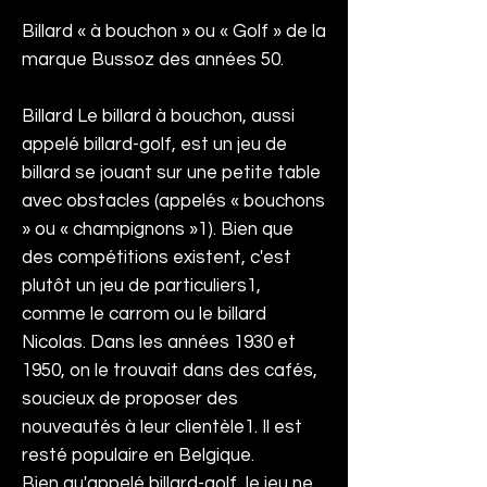
Billard « à bouchon » ou « Golf » de la
marque Bussoz des années 50.
Billard Le billard à bouchon, aussi
appelé billard-golf, est un jeu de
billard
se jouant sur une petite table
avec obstacles (appelés « bouchons
» ou « champignons »
1
). Bien que
des compétitions existent, c'est
plutôt un jeu de particuliers
1
,
comme le
carrom
ou le
billard
Nicolas
. Dans les années 1930 et
1950, on le trouvait dans des cafés,
soucieux de proposer des
nouveautés à leur clientèle
1
. Il est
resté populaire en
Belgique
.
Bien qu'appelé billard-golf, le jeu ne