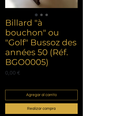
Billard "à
bouchon" ou
"Golf" Bussoz des
années 50 (Réf.
BGO0005)
Precio
0,00 €
Politique de livraison
Agregar al carrito
Realizar compra