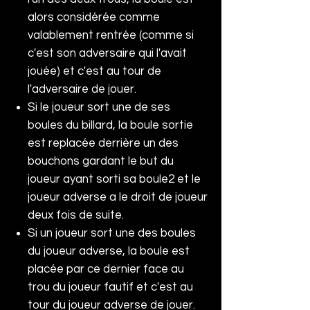
alors considérée comme
valablement rentrée (comme si
c'est son adversaire qui l'avait
jouée) et c'est au tour de
l'adversaire de jouer.
Si le joueur sort une de ses
boules du billard, la boule sortie
est replacée derrière un des
bouchons gardant le but du
joueur ayant sorti sa boule
2
et le
joueur adverse a le droit de joueur
deux fois de suite.
Si un joueur sort une des boules
du joueur adverse, la boule est
placée par ce dernier face au
trou du joueur fautif et c'est au
tour du joueur adverse de jouer.