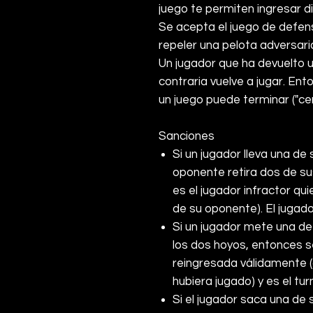
juego te permiten ingresar 
Se acepta el juego de defen
repeler una pelota adversari
Un jugador que ha devuelto u
contraria vuelve a jugar. Ent
un juego puede terminar ("cer
Sanciones
Si un jugador lleva una de 
oponente retira dos de sus
es el jugador infractor qui
de su oponente). El jugado
Si un jugador mete una de
los dos hoyos, entonces s
reingresada válidamente (
hubiera jugado) y es el tur
Si el jugador saca una de s