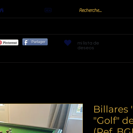
Actualités
oots
Billards "Bouchon" ou "Golf"
Bornes arc
Partager
Pinterest
mi lista de
deseos
Billares
"Golf" d
(Ref. B