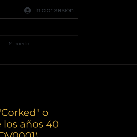
Iniciar sesión
ades
Flippers
Plus
Mi carrito
 "Corked" o
e los años 40
GDV0001)