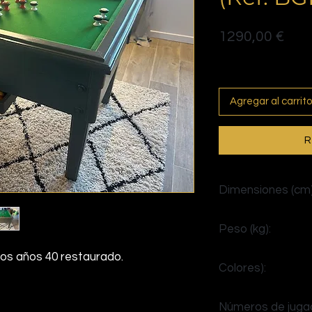
Prec
1290,00 €
Politique de livraison
Agregar al carrito
R
Dimensiones (cm)
Al 90 x An 210 x Pr 1
Peso (kg):
> 100
e los años 40 restaurado.
Colores):
rojo y negro
Números de juga