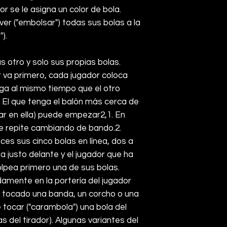
r se le asigna un color de bola.
lver ("embolsar") todas sus bolas a la
).
s otro y solo sus propias bolas.
 va primero, cada jugador coloca
uega al mismo tiempo que el otro
. El que tenga el balón más cerca de
trar en ella) puede empezar
2
,
1
. En
e repite cambiando de bando.
2
.
es sus cinco bolas en línea, dos a
a justo delante y el jugador que ha
lpea primero una de sus bolas.
damente en la portería del jugador
a tocado una banda, un corcho o una
tocar ("carambola") una bola del
as del tirador). Algunas variantes del