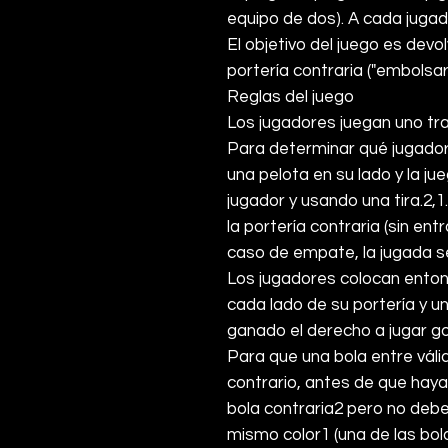
equipo de dos). A cada jugado
El objetivo del juego es devo
portería contraria ("embolsar"
Reglas del juego
Los jugadores juegan uno tra
Para determinar qué jugador
una pelota en su lado y la j
jugador y usando una tira.
2
,
1
la portería contraria (sin en
caso de empate, la jugada s
Los jugadores colocan entonc
cada lado de su portería y un
ganado el derecho a jugar go
Para que una bola entre váli
contrario, antes de que hay
bola contraria
2
pero no debe 
mismo color
1
(una de las bol