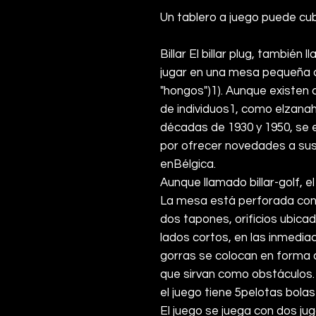
Un tablero a juego puede cubr
Billar El billar plug, también 
jugar en una mesa pequeña c
"hongos")
1
). Aunque existen
de individuos
1
, como el
zanah
décadas de 1930 y 1950, se 
por ofrecer novedades a sus 
en
Bélgica
.
Aunque llamado billar-golf, 
La mesa está perforada con 
dos tapones, orificios ubica
lados cortos, en las inmedia
gorras se colocan en forma 
que sirvan como obstáculos.
el juego tiene 5
pelotas
bolas 
El juego se juega con dos ju