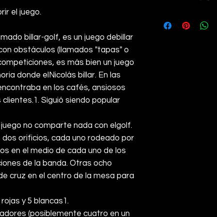
ir el juego.
4
llamado billar-golf, es un juego de
billar
on obstáculos (llamados "tapas" o
 competiciones, es más bien un juego
oria
donde el
Nicolás billar
. En las
encontraba en los cafés, ansiosos
clientes.
1
. Siguió siendo popular
el juego no comparte nada con el
golf
.
dos orificios, cada uno rodeado por
dos en el medio de cada uno de los
ciones de la banda. Otras ocho
de cruz en el centro de la mesa para
rojas y 5 blancas
1
.
gadores (posiblemente cuatro en un