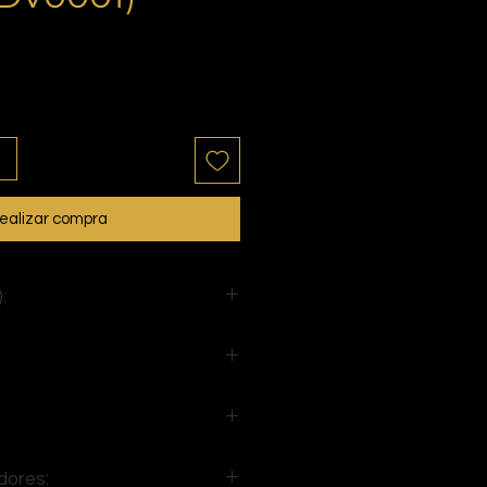
io
ealizar compra
:
20
dores: