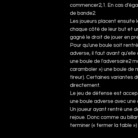
commencer
2
,
1
. En cas d'ég
de bande
2
.
Les joueurs placent ensuite l
chaque côté de leur but et un
gagné le droit de jouer en p
Pour qu'une boule soit rentr
adverse, il faut avant qu'ell
une boule de l'adversaire
2
ma
caramboler ») une boule de
tireur). Certaines variantes 
directement.
Le jeu de défense est accep
une boule adverse avec une 
Un joueur ayant rentré une d
rejoue. Donc comme au billar
terminer (« fermer la table »)