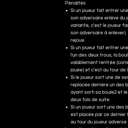
Pénalités
Si un joueur fait entrer u
son adversaire enlève du 
variante, c'est le joueur fa
son adversaire à enlever).
rejoue.
Si un joueur fait entrer u
l'un des deux trous, la b
valablement rentrée (comme
jouée) et c'est au tour de 
Si le joueur sort une de ses
replacée derrière un des 
ayant sorti sa boule
2
et le
deux fois de suite.
Si un joueur sort une des 
est placée par ce dernier f
au tour du joueur adverse 