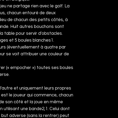
e jeu ne partage rien avec le
golf
. La
ous, chacun entouré de deux
lieu de chacun des petits côtés, à
ande. Huit autres bouchons sont
la table pour servir d'obstacles.
ges et 5 boules blanches
1
.
eurs (éventuellement à quatre par
ur se voit attribuer une couleur de
trer (« empocher ») toutes ses boules
erse.
 l'autre et uniquement leurs propres
l est le joueur qui commence, chacun
 de son côté et la joue en même
n utilisant une bande
2
,
1
. Celui dont
u but adverse (sans la rentrer) peut