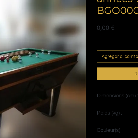
BGO000
Precio
0,00 €
Politique de livraison
Agregar al carrito
R
Dimensions (cm) :
H90 x L145 x P80
Poids (kg) :
> 100
Couleur(s) :