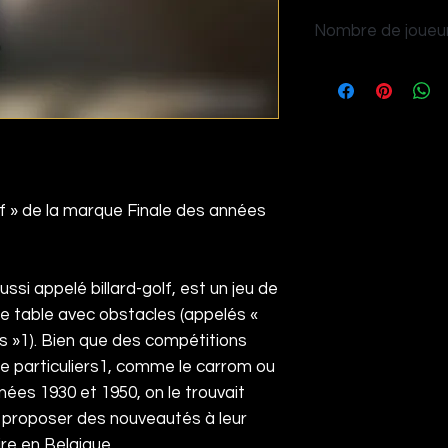
Rouge et Noir
Nombre de joueur
4
lf » de la marque Finale des années
ussi appelé billard-golf, est un jeu de
te table avec obstacles (appelés «
s »
1
). Bien que des compétitions
e particuliers
1
, comme le
carrom
ou
nées 1930 et 1950, on le trouvait
 proposer des nouveautés à leur
aire en
Belgique
.