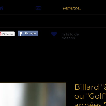
Actualités
oots
Billards "Bouchon" ou "Golf"
Bornes arc
Partager
Pinterest
mi lista de
deseos
Billard 
ou "Golf
années 7