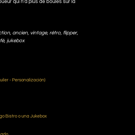
ueur qui n'a plus de boules sur la
tion, ancien, vintage, rétro, flipper,
afé, jukebox
uiler - Personalización)
ego Bistro o una Jukebox
mado