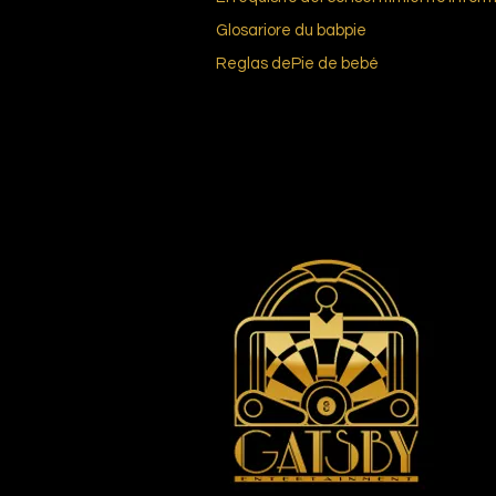
Glosario
re du bab
pie
Reglas de
Pie de bebé