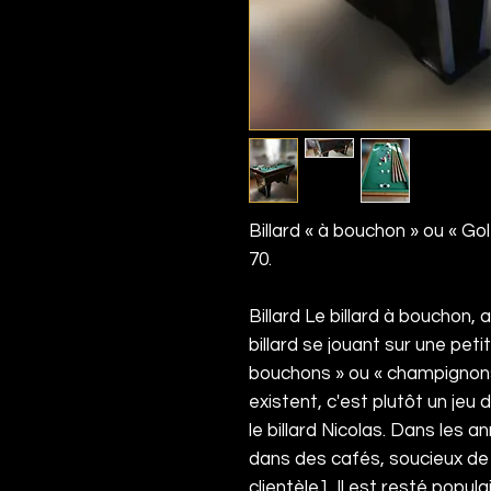
Billard « à bouchon » ou « Go
70.
Billard Le billard à bouchon, a
billard
se jouant sur une peti
bouchons » ou « champignon
existent, c'est plutôt un jeu d
le
billard Nicolas
. Dans les an
dans des cafés, soucieux de
clientèle
1
. Il est resté popul