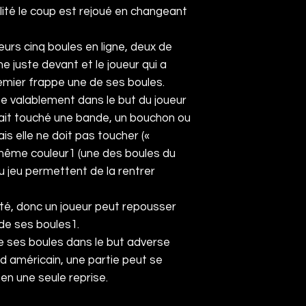
alité le coup est rejoué en changeant
eurs cinq boules en ligne, deux de
e juste devant et le joueur qui a
remier frappe une de ses boules.
ée valablement dans le but du joueur
e ait touché une bande, un bouchon ou
is elle ne doit pas toucher («
 même couleur
1
(une des boules du
du jeu permettent de la rentrer
té, donc un joueur peut repousser
de ses boules
1
.
e ses boules dans le but adverse
d américain, une partie peut se
 en une seule reprise.