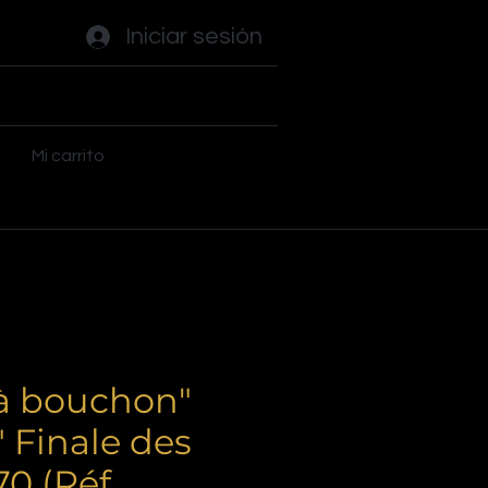
Iniciar sesión
ades
Flippers
Plus
Mi carrito
"à bouchon"
" Finale des
0 (Réf.