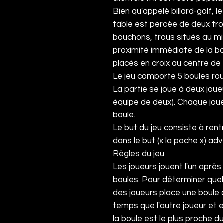
Bien qu'appelé billard-golf, l
table est percée de deux tr
bouchons, trous situés au mi
proximité immédiate de la b
placés en croix au centre de 
Le jeu comporte 5
boules
rou
La partie se joue à deux jou
équipe de deux). Chaque joue
boule.
Le but du jeu consiste à ren
dans le but (« la poche ») adv
Règles du jeu
Les joueurs jouent l'un après
boules. Pour déterminer que
des joueurs place une boule
temps que l'autre joueur et e
la boule est le plus proche d