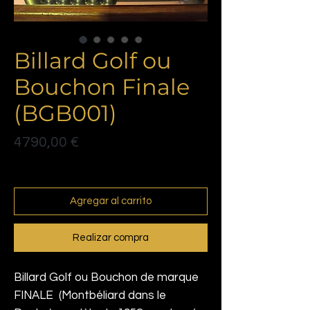
Billard Golf ou
Bouchon Finale
(BGB001)
Precio
4790,00 €
Politique de livraison
Agregar al carrito
Realizar compra
Billard Golf ou Bouchon de marque
FINALE (Montbéliard dans le