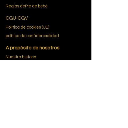
Reglas de
Pie de bebé
CGU-CGV
Política de cookies (UE)
política de confidencialidad
A propósito de nosotros
Nuestra historia
Marcas y diseñadores
feria de la vendimia
Contáctenos
© Entretenimiento GATSBY 2021 -
Notas
Sala de exposición:
Cita en la sala de exposición
legales
Gatsby