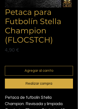
Petaca para
Futbolín Stella
Champion
(FLOCSTCH)
Precio
4,90 €
Politique de livraison
Agregar al carrito
Realizar compra
Petaca de futbolín Stella
Champion. Revisada y limpiada.