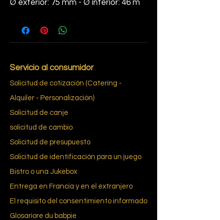
Ø exterior: 75 mm - Ø interior: 46 m
Servicio al consumidor
Solicitud de cotización (Catering -
Alquiler - Personalización)
Solicitud de canje
solicitud de cambio
Solicitud de presupuesto
Solicitud de identificación para un juego
Bistro o una Jukebox
Entrega en Francia y en el extranjero
El requisito del consentimiento informado
Glosario
re du bab
pie