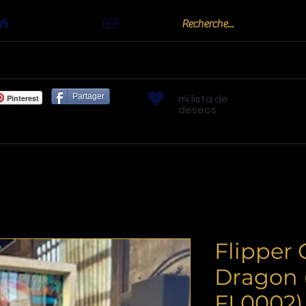
Actualités
oots
Billards "Bouchon" ou "Golf"
Bornes arc
Partager
Pinterest
mi lista de
deseos
Flipper 
Dragon (
FL0002)