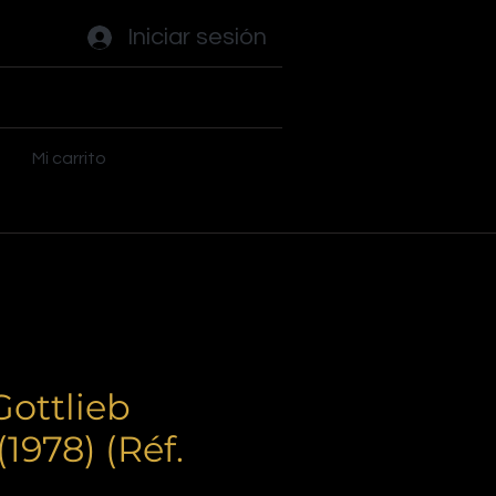
Iniciar sesión
ades
Flippers
Plus
Mi carrito
Gottlieb
1978) (Réf.