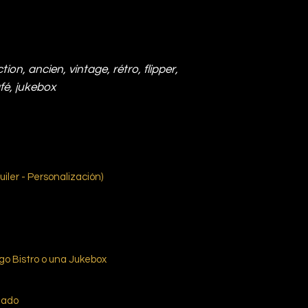
tion, ancien, vintage, rétro, flipper,
afé, jukebox
uiler - Personalización)
ego Bistro o una Jukebox
mado