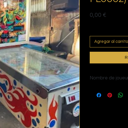
Precio
0,00 €
Politique de livraison
Agregar al carrito
R
Nombre de joueur
4