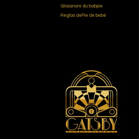
Glosario
re du bab
pie
Reglas de
Pie de bebé