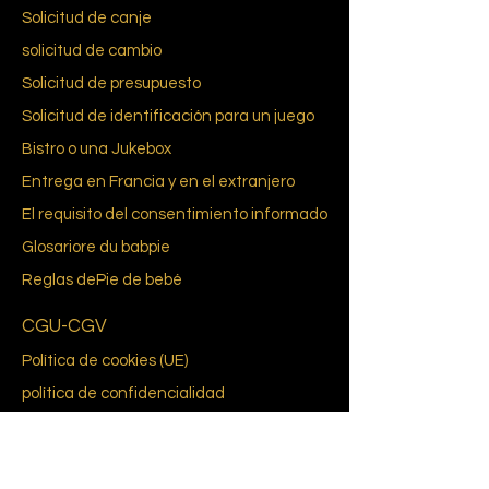
Solicitud de canje
solicitud de cambio
Solicitud de presupuesto
Solicitud de identificación para un juego
Bistro o una Jukebox
Entrega en Francia y en el extranjero
El requisito del consentimiento informado
Glosario
re du bab
pie
Reglas de
Pie de bebé
CGU-CGV
Política de cookies (UE)
política de confidencialidad
A propósito de nosotros
Nuestra historia