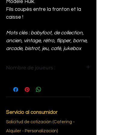
Modèle Hulk.
Fils coupés entre la fronton et la
caisse !
Mots clés : babyfoot, de collection,
ancien, vintage, rétro, flipper, borne,
arcade, bistrot, jeu, café, jukebox
Nombre de joueurs :
4
Servicio al consumidor
Solicitud de cotización (Catering -
Alquiler - Personalización)