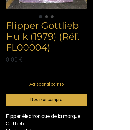
Flipper Gottlieb
Hulk (1979) (Réf.
FL00004)
Precio
0,00 €
Politique de livraison
Agregar al carrito
Realizar compra
Flipper électronique de la marque
Gottlieb.