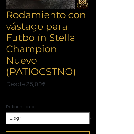
Rodamiento con
vástago para
Futbolín Stella
Champion
Nuevo
(PATIOCSTNO)
Precio
Desde
25,00€
de
Politique de livraison
oferta
Refinamiento
*