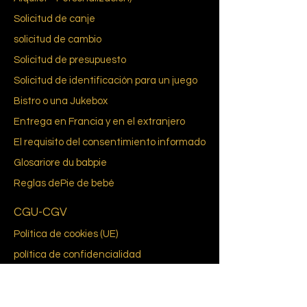
Solicitud de canje
solicitud de cambio
Solicitud de presupuesto
Solicitud de identificación para un juego
Bistro o una Jukebox
Entrega en Francia y en el extranjero
El requisito del consentimiento informado
Glosario
re du bab
pie
Reglas de
Pie de bebé
CGU-CGV
Política de cookies (UE)
política de confidencialidad
A propósito de nosotros
Nuestra historia