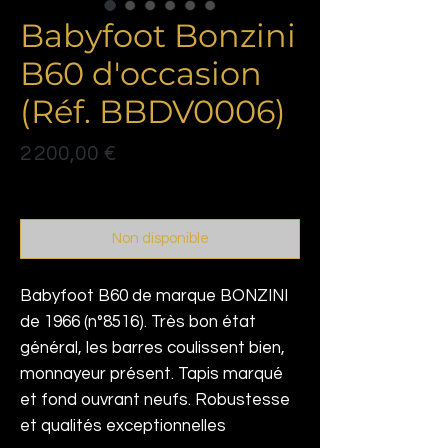
Babyfoot Bonzini
B60 d'occasion
(Réf. BBDV0006)
Prix
2 200,00 €
Politique de livraison
Non disponible
Babyfoot B60 de marque BONZINI
de 1966 (n°8516). Très bon état
général, les barres coulissent bien,
monnayeur présent. Tapis marqué
et fond ouvrant neufs. Robustesse
et qualités exceptionnelles