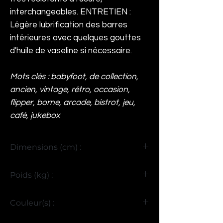
interchangeables. ENTRETIEN :
Légère lubrification des barres
intérieures avec quelques gouttes
d'huile de vaseline si nécessaire.
Mots clés : babyfoot, de collection,
ancien, vintage, rétro, occasion,
flipper, borne, arcade, bistrot, jeu,
café, jukebox
Dimensions (cm) :
H95 x L150 x P100
Poids (kg) :
90
Couleur(s) :
Bois