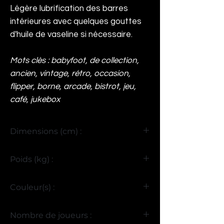
Légère lubrification des barres
intérieures avec quelques gouttes
d'huile de vaseline si nécessaire.
Mots clès : babyfoot, de collection,
ancien, vintage, rétro, occasion,
flipper, borne, arcade, bistrot, jeu,
café, jukebox
Dimensions (cm) :
H95 x L150 x P100
Poids (kg) :
90
Couleur(s) :
Bois
Nombre de joueurs :