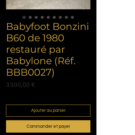
Babyfoot Bonzini
B60 de 1980
restauré par
Babylone (Réf.
BBB0027)
Prix
3 300,00 €
Politique de livraison
Ajouter au panier
Commander et payer