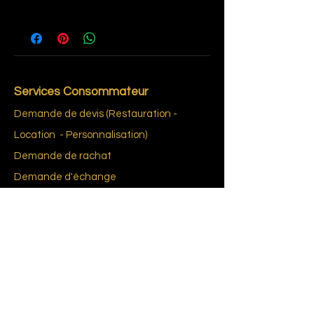
4
Services Consommateur
Demande de devis (Restauration -
Location - Personnalisation)
Demande de rachat
Demande d'échange
Demande d'estimation
Demande d'identification d'un jeu de
Bistrot ou d'un Jukebox
Livraison en France et à l’international
L’exigence d'un consentement éclairé
Glossai
re du Bab
yfoot