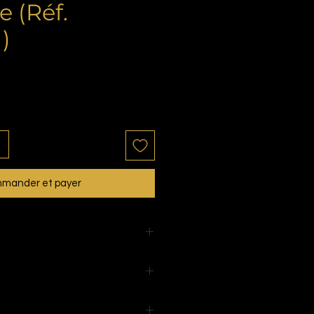
 (Réf.
)
mander et payer
4 hors tout avec les cannes)