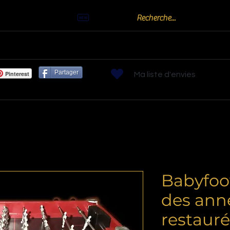
Actualités
Billards
Bornes arcades
Flippers
Jeux de Bistr
Partager
Pinterest
Ma liste d'envies
Babyfoot
des ann
restauré