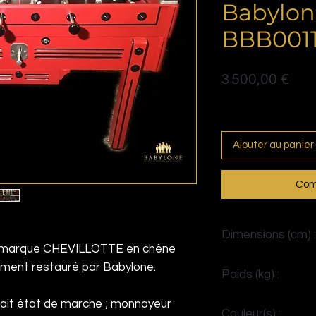
Babylone
BBB0011
Prix
3 500,00 €
Politique de livraison
Ajouter au panier
Com
Dimensions (cm) :
e marque CHEVILLOTTE en chêne
H80 x L135x P85 (11
ement restauré par Babylone.
Poids (kg) :
80
fait état de marche ; monnayeur
Couleur(s) :