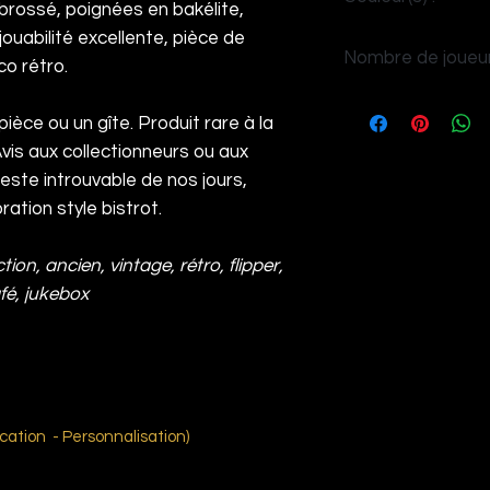
 brossé, poignées en bakélite,
ouabilité excellente, pièce de
Rouge/noir
Nombre de joueur
co rétro.
4
ièce ou un gîte. Produit rare à la
vis aux collectionneurs ou aux
este introuvable de nos jours,
ation style bistrot.
tion, ancien, vintage, rétro, flipper,
afé, jukebox
ation - Personnalisation)