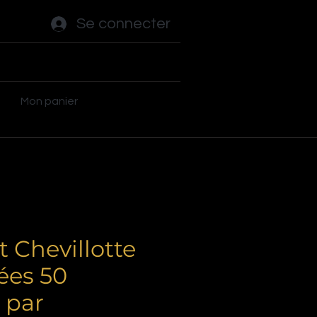
Se connecter
ot - Tables
Autres jeux
Plus
Mon panier
 Chevillotte
ées 50
 par