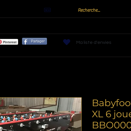
Actualités
Billards
Bornes arcades
Flippers
Jeux de Bistr
Partager
Pinterest
Ma liste d'envies
Babyfoo
XL 6 jou
BBO000