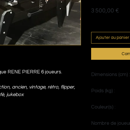
Prix
3 500,00 €
Politique de livraison
Ajouter au panier
Com
que RENE PIERRE 6 joueurs.
Dimensions (cm) :
H92 x L223 x P105
tion, ancien, vintage, rétro, flipper,
Poids (kg) :
afé, jukebox
117
Couleur(s) :
Noir
Nombre de joueur