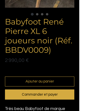
Babyfoot René
Pierre XL 6
joueurs noir (Réf.
BBDV0009)
Prix
2 990,00 €
Politique de livraison
Ajouter au panier
Commander et payer
Très beau Babyfoot de marque