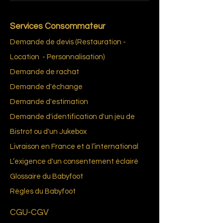
Services Consommateur
Demande de devis (Restauration -
Location - Personnalisation)
Demande de rachat
Demande d'échange
Demande d'estimation
Demande d'identification d'un jeu de
Bistrot ou d'un Jukebox
Livraison en France et à l’international
L’exigence d'un consentement éclairé
Glossai
re du Bab
yfoot
Règles du
Babyfoot
CGU-CGV