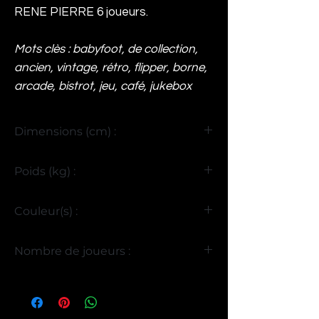
RENE PIERRE 6 joueurs.
Mots clès : babyfoot, de collection,
ancien, vintage, rétro, flipper, borne,
arcade, bistrot, jeu, café, jukebox
Dimensions (cm) :
H92 x L223 x P105
Poids (kg) :
117
Couleur(s) :
Noir
Nombre de joueurs :
6