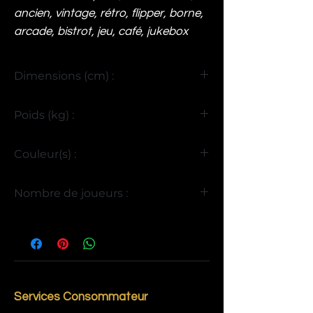
ancien, vintage, rétro, flipper, borne,
arcade, bistrot, jeu, café, jukebox
Dimensions (cm) :
H92 x L223 x P105
Poids (kg) :
117
Couleur(s) :
Noir
Nombre de joueurs :
6
Services Consommateur