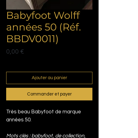
Babyfoot Wolff
années 50 (Réf.
BBDV0011)
Prix
0,00 €
Politique de livraison
Ajouter au panier
Commander et payer
Très beau Babyfoot de marque
années 50.
Mots clès : babyfoot, de collection,