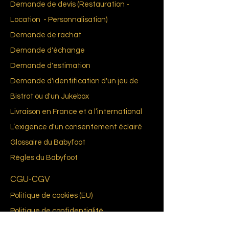
Demande de devis (Restauration -
Location - Personnalisation)
Demande de rachat
Demande d'échange
Demande d'estimation
Demande d'identification d'un jeu de
Bistrot ou d'un Jukebox
Livraison en France et à l’international
L’exigence d'un consentement éclairé
Glossai
re du Bab
yfoot
Règles du
Babyfoot
CGU-CGV
Politique de cookies (EU)
Politique de confidentialité