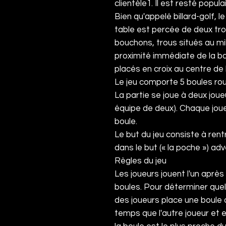
clientèle
1
. Il est resté popul
Bien qu'appelé billard-golf, l
table est percée de deux tr
bouchons, trous situés au mi
proximité immédiate de la b
placés en croix au centre de 
Le jeu comporte 5
boules
rou
La partie se joue à deux jou
équipe de deux). Chaque joue
boule.
Le but du jeu consiste à ren
dans le but (« la poche ») adv
Règles du jeu
Les joueurs jouent l'un après
boules. Pour déterminer que
des joueurs place une boule
temps que l'autre joueur et e