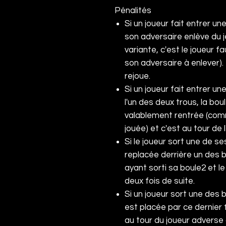
Pénalités
Si un joueur fait entrer u
son adversaire enlève du 
variante, c'est le joueur fa
son adversaire à enlever).
rejoue.
Si un joueur fait entrer u
l'un des deux trous, la b
valablement rentrée (comme
jouée) et c'est au tour de 
Si le joueur sort une de ses
replacée derrière un des 
ayant sorti sa boule
2
et le
deux fois de suite.
Si un joueur sort une des 
est placée par ce dernier f
au tour du joueur adverse 