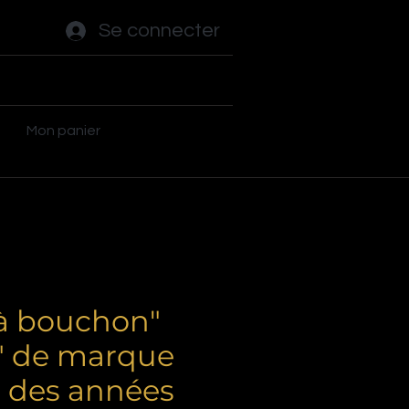
Se connecter
ot - Tables
Autres jeux
Plus
Mon panier
"à bouchon"
f" de marque
t des années