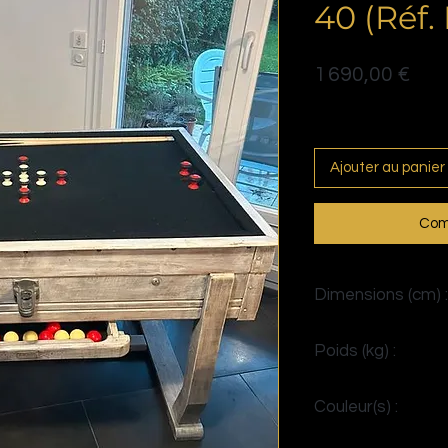
40 (Réf
Prix
1 690,00 €
Politique de livraison
Ajouter au panier
Com
Dimensions (cm) :
H90 x L145 x P80
Poids (kg) :
> 100
Couleur(s) :
Rouge et Noir