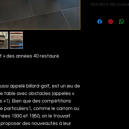
Nombre de joueur
4
lf » des années 40 restauré.
ussi appelé billard-golf, est un jeu de
te table avec obstacles (appelés «
s »
1
). Bien que des compétitions
e particuliers
1
, comme le
carrom
ou
nées 1930 et 1950, on le trouvait
 proposer des nouveautés à leur