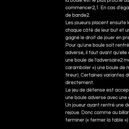
la boule est le plus proche d
commencer
2
,
1
. En cas d'ég
de bande
2
.
Les joueurs placent ensuite l
chaque côté de leur but et un
gagné le droit de jouer en p
Pour qu'une boule soit rentr
adverse, il faut avant qu'ell
une boule de l'adversaire
2
ma
caramboler ») une boule de
tireur). Certaines variantes 
directement.
Le jeu de défense est accep
une boule adverse avec une 
Un joueur ayant rentré une d
rejoue. Donc comme au billar
terminer (« fermer la table »)