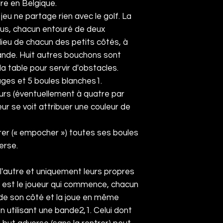
aire en
Belgique
.
e jeu ne partage rien avec le
golf
. La
ous, chacun entouré de deux
lieu de chacun des petits côtés, à
ande. Huit autres bouchons sont
la table pour servir d'obstacles.
ges et 5 boules blanches
1
.
eurs (éventuellement à quatre par
ur se voit attribuer une couleur de
trer (« empocher ») toutes ses boules
erse.
 l'autre et uniquement leurs propres
l est le joueur qui commence, chacun
 de son côté et la joue en même
n utilisant une bande
2
,
1
. Celui dont