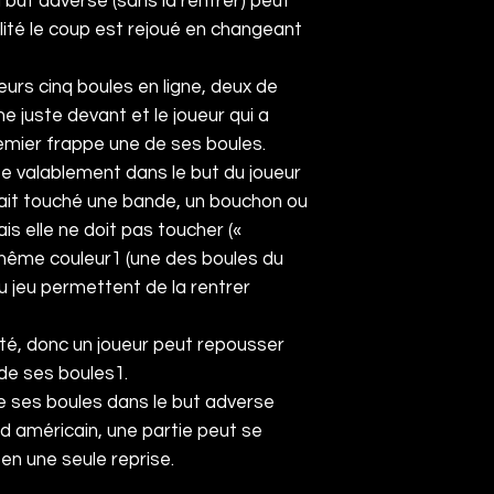
u but adverse (sans la rentrer) peut
alité le coup est rejoué en changeant
eurs cinq boules en ligne, deux de
e juste devant et le joueur qui a
remier frappe une de ses boules.
ée valablement dans le but du joueur
e ait touché une bande, un bouchon ou
is elle ne doit pas toucher («
 même couleur
1
(une des boules du
du jeu permettent de la rentrer
té, donc un joueur peut repousser
de ses boules
1
.
e ses boules dans le but adverse
d américain, une partie peut se
 en une seule reprise.