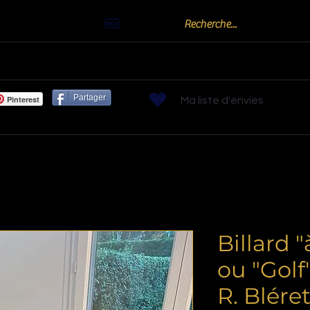
Actualités
Billards
Bornes arcades
Flippers
Jeux de Bistr
Partager
Pinterest
Ma liste d'envies
Billard 
ou "Gol
R. Blére