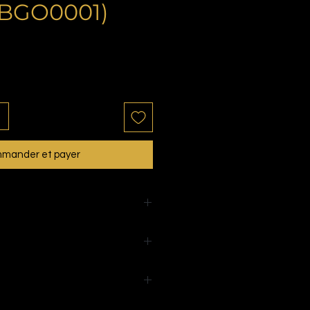
. BGO0001)
mander et payer