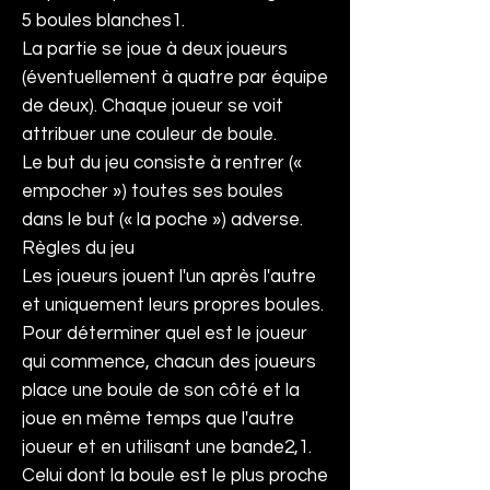
5 boules blanches1.
La partie se joue à deux joueurs
(éventuellement à quatre par équipe
de deux). Chaque joueur se voit
attribuer une couleur de boule.
Le but du jeu consiste à rentrer («
empocher ») toutes ses boules
dans le but (« la poche ») adverse.
Règles du jeu
Les joueurs jouent l'un après l'autre
et uniquement leurs propres boules.
Pour déterminer quel est le joueur
qui commence, chacun des joueurs
place une boule de son côté et la
joue en même temps que l'autre
joueur et en utilisant une bande2,1.
Celui dont la boule est le plus proche