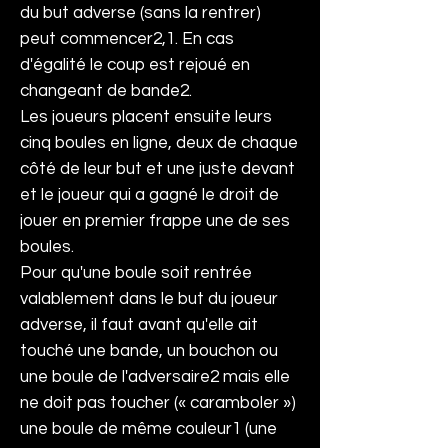
du but adverse (sans la rentrer)
peut commencer2,1. En cas
d'égalité le coup est rejoué en
changeant de bande2.
Les joueurs placent ensuite leurs
cinq boules en ligne, deux de chaque
côté de leur but et une juste devant
et le joueur qui a gagné le droit de
jouer en premier frappe une de ses
boules.
Pour qu'une boule soit rentrée
valablement dans le but du joueur
adverse, il faut avant qu'elle ait
touché une bande, un bouchon ou
une boule de l'adversaire2 mais elle
ne doit pas toucher (« caramboler »)
une boule de même couleur1 (une