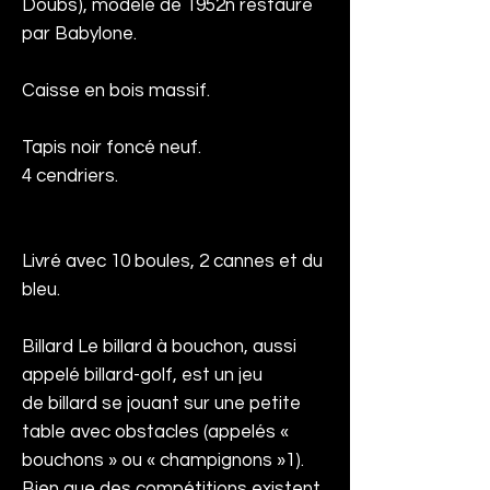
Doubs), modèle de 1952n restauré
par Babylone.
Caisse en bois massif.
Tapis noir foncé neuf.
4 cendriers.
Livré avec 10 boules, 2 cannes et du
bleu.
Billard Le billard à bouchon, aussi
appelé billard-golf, est un jeu
de billard se jouant sur une petite
table avec obstacles (appelés «
bouchons » ou « champignons »1).
Bien que des compétitions existent,