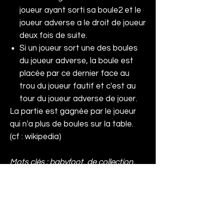
joueur ayant sorti sa boule2 et le
joueur adverse a le droit de joueur
deux fois de suite.
Si un joueur sort une des boules
du joueur adverse, la boule est
placée par ce dernier face au
trou du joueur fautif et c'est au
tour du joueur adverse de jouer.
La partie est gagnée par le joueur
qui n'a plus de boules sur la table.
(cf : wikipedia)
Mots clés : babyfoot, de collection,
ancien, vintage, rétro, flipper, borne,
arcade, bistrot, jeu, café, jukebox