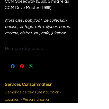
CCM Speedway
(9/69). Similaire au
CCM
Drive Master
(1969).
Mots clés : babyfoot, de collection,
ancien, vintage, rétro, flipper, borne,
arcade, bistrot, jeu, café, jukebox
Nombre de joueurs :
1
Services Consommateur
Demande de devis (Restauration -
Location - Personnalisation)
Demande de rachat