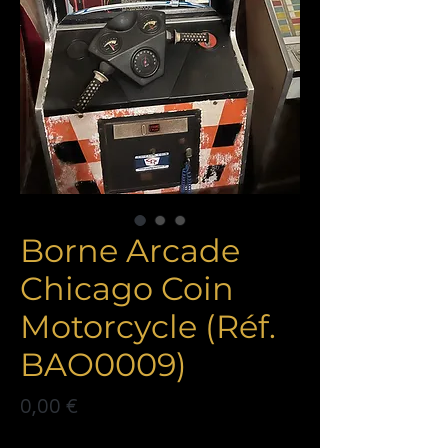
Borne Arcade
Chicago Coin
Motorcycle (Réf.
BAO0009)
Prix
0,00 €
Politique de livraison