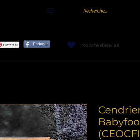
Actualités
Billards
Bornes arcades
Flippers
Jeux de Bistr
Partager
Pinterest
Ma liste d'envies
Cendrie
Babyfoot
(CEOCF