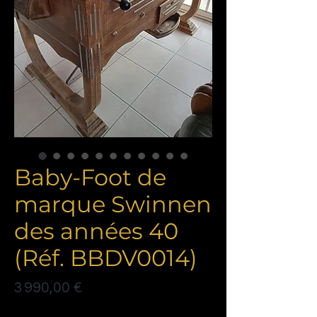
Baby-Foot de
marque Swinnen
des années 40
(Réf. BBDV0014)
Prix
3 990,00 €
Politique de livraison