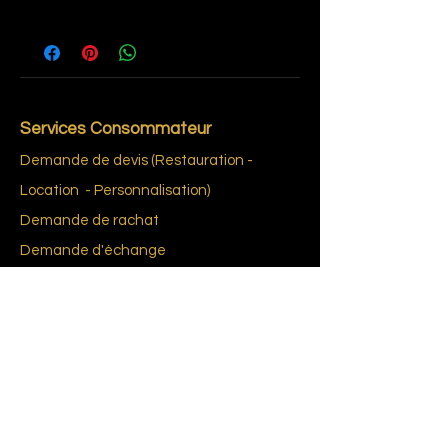
1940
Services Consommateur
Demande de devis (Restauration -
Location - Personnalisation)
Demande de rachat
Demande d'échange
Demande d'estimation
Demande d'identification d'un jeu de
Bistrot ou d'un Jukebox
Livraison en France et à l’international
L’exigence d'un consentement éclairé
Glossai
re du Bab
yfoot