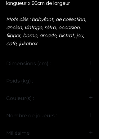
longueur x 90cm de largeur
Mots clés : babyfoot, de collection,
ancien, vintage, rétro, occasion,
flipper, borne, arcade, bistrot, jeu,
café, jukebox
Dimensions (cm) :
H95 x L150 x P100
Poids (kg) :
80
Couleur(s) :
Bois
Nombre de joueurs :
4
Millésime