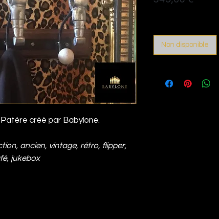
Politique de livraison
Non disponible
-Patère créé par Babylone.
tion, ancien, vintage, rétro, flipper,
afé, jukebox