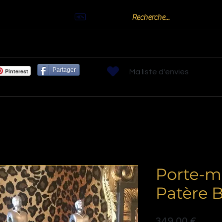
Actualités
Billards
Bornes arcades
Flippers
Jeux de Bistr
Partager
Pinterest
Ma liste d'envies
Porte-m
Patère 
Prix
349,00 €