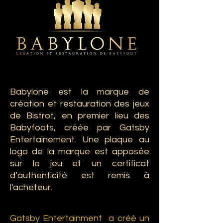
Babylone est la marque de
création et restauration des jeux
de Bistrot, en premier lieu des
Babyfoots, créée par Gatsby
Entertainement. Une plaque au
logo de la marque est apposée
sur le jeu et un certificat
d’authenticité est remis à
l'acheteur.
Gatsby Entertainment a créé un