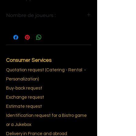
Jaune et Rouge
Nombre de joueurs :
4
Consumer Services
Quotation request (Catering - Rental
-
Personalization)
Buy-back request
Exchange request
Estimate request
Identification request for a Bistro game
or a Jukebox
Delivery in France and abroad