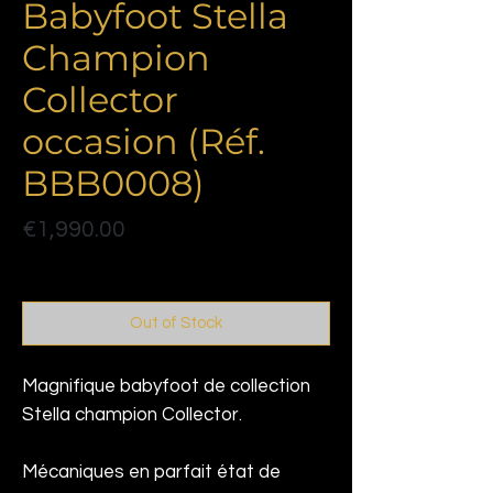
Babyfoot Stella
Champion
Collector
occasion (Réf.
BBB0008)
Price
€1,990.00
Politique de livraison
Out of Stock
Magnifique babyfoot de collection
Stella champion Collector.
Mécaniques en parfait état de