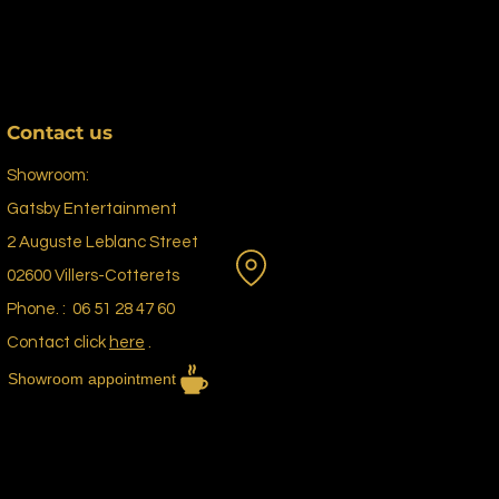
Contact us
Showroom:
Gatsby Entertainment
2 Auguste Leblanc Street
02600 Villers-Cotterets
Phone. :
06 51 28 47 60
Contact click
here
.
Showroom appointment