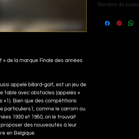
Nombre de joueur
4
lf » de la marque Finale des années
ussi appelé billard-golf, est un jeu de
te table avec obstacles (appelés «
s »
1
). Bien que des compétitions
e particuliers
1
, comme le
carrom
ou
nées 1930 et 1950, on le trouvait
 proposer des nouveautés à leur
aire en
Belgique
.