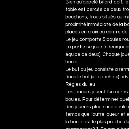
Bien qu'appelé billard-golf, l
table est percée de deux tr
bouchons, trous situés au mi
proximité immédiate de la b
placés en croix au centre de 
Le jeu comporte 5
boules
rou
La partie se joue à deux jou
équipe de deux). Chaque joue
boule.
Le but du jeu consiste à ren
dans le but (« la poche ») adv
Règles du jeu
Les joueurs jouent l'un après
boules. Pour déterminer que
des joueurs place une boule
temps que l'autre joueur et e
la boule est le plus proche d