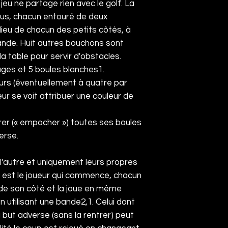
e jeu ne partage rien avec le
golf
. La
ous, chacun entouré de deux
lieu de chacun des petits côtés, à
ande. Huit autres bouchons sont
la table pour servir d'obstacles.
ges et 5 boules blanches
1
.
eurs (éventuellement à quatre par
ur se voit attribuer une couleur de
trer (« empocher ») toutes ses boules
erse.
 l'autre et uniquement leurs propres
l est le joueur qui commence, chacun
 de son côté et la joue en même
n utilisant une bande
2
,
1
. Celui dont
u but adverse (sans la rentrer) peut