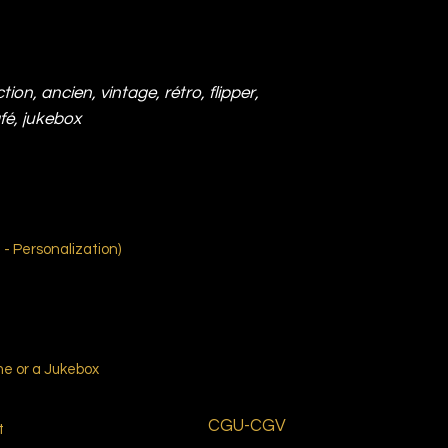
tion, ancien, vintage, rétro, flipper,
afé, jukebox
- Personalization)
me or a Jukebox
CGU-CGV
t