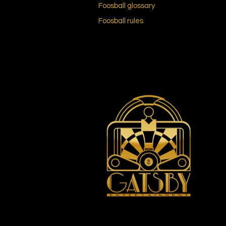
Foosball
glossary
Foosball
rules