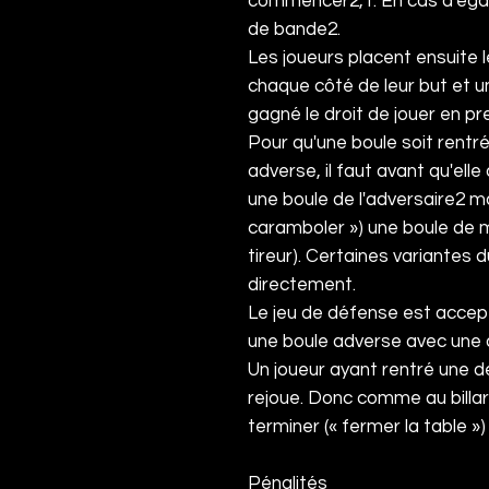
commencer
2
,
1
. En cas d'ég
de bande
2
.
Les joueurs placent ensuite l
chaque côté de leur but et un
gagné le droit de jouer en p
Pour qu'une boule soit rentr
adverse, il faut avant qu'ell
une boule de l'adversaire
2
ma
caramboler ») une boule de
tireur). Certaines variantes 
directement.
Le jeu de défense est accep
une boule adverse avec une 
Un joueur ayant rentré une d
rejoue. Donc comme au billar
terminer (« fermer la table »)
Pénalités