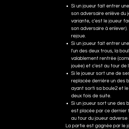
Si un joueur fait entrer u
son adversaire enlève du 
variante, c'est le joueur fa
son adversaire à enlever).
rejoue.
Si un joueur fait entrer u
l'un des deux trous, la b
valablement rentrée (comme
jouée) et c'est au tour de 
Si le joueur sort une de ses
replacée derrière un des 
ayant sorti sa boule
2
et le
deux fois de suite.
Si un joueur sort une des 
est placée par ce dernier f
au tour du joueur adverse 
La partie est gagnée par le jo