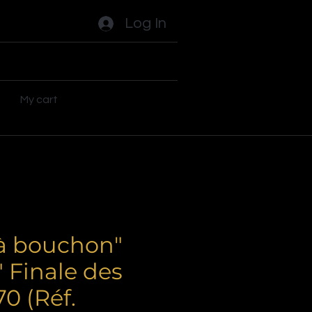
Log In
ades
Flippers
Plus
My cart
"à bouchon"
" Finale des
0 (Réf.