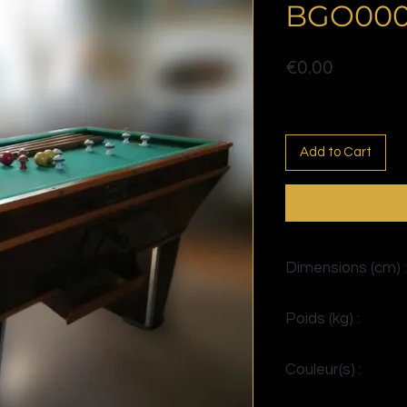
BGO000
Price
€0.00
Politique de livraison
Add to Cart
Dimensions (cm) :
H90 x L145 x P80
Poids (kg) :
> 100
Couleur(s) :
Rouge et Noir