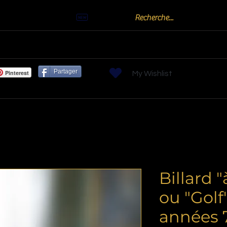
Actualités
oots
Billards "Bouchon" ou "Golf"
Bornes arc
Partager
Pinterest
My Wishlist
Billard 
ou "Golf
années 7