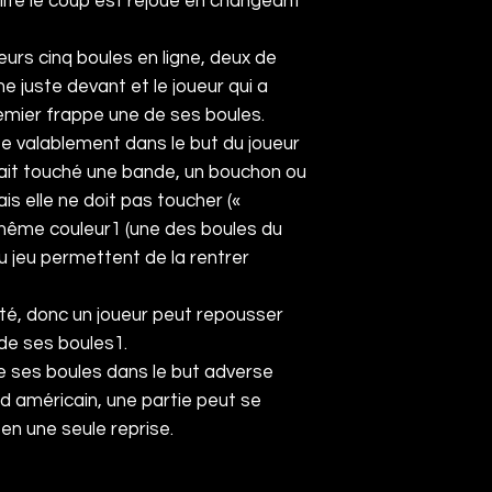
alité le coup est rejoué en changeant
eurs cinq boules en ligne, deux de
e juste devant et le joueur qui a
remier frappe une de ses boules.
ée valablement dans le but du joueur
e ait touché une bande, un bouchon ou
is elle ne doit pas toucher («
 même couleur
1
(une des boules du
du jeu permettent de la rentrer
té, donc un joueur peut repousser
de ses boules
1
.
e ses boules dans le but adverse
d américain, une partie peut se
 en une seule reprise.