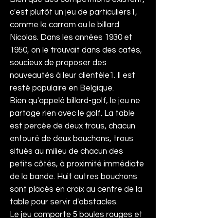
c'est plutôt un jeu de particuliers1,
comme le carrom ou le billard
Nicolas. Dans les années 1930 et
1950, on le trouvait dans des cafés,
soucieux de proposer des
nouveautés à leur clientèle1. Il est
resté populaire en Belgique.
Bien qu'appelé billard-golf, le jeu ne
partage rien avec le golf. La table
est percée de deux trous, chacun
entouré de deux bouchons, trous
situés au milieu de chacun des
petits côtés, à proximité immédiate
de la bande. Huit autres bouchons
sont placés en croix au centre de la
table pour servir d'obstacles.
Le jeu comporte 5 boules rouges et