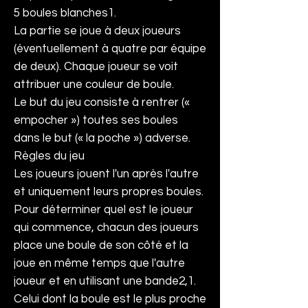
5 boules blanches1.
La partie se joue à deux joueurs
(éventuellement à quatre par équipe
de deux). Chaque joueur se voit
attribuer une couleur de boule.
Le but du jeu consiste à rentrer («
empocher ») toutes ses boules
dans le but (« la poche ») adverse.
Règles du jeu
Les joueurs jouent l'un après l'autre
et uniquement leurs propres boules.
Pour déterminer quel est le joueur
qui commence, chacun des joueurs
place une boule de son côté et la
joue en même temps que l'autre
joueur et en utilisant une bande2,1.
Celui dont la boule est le plus proche